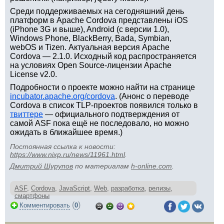
Среди поддерживаемых на сегодняшний день
платформ в Apache Cordova представлены iOS
(iPhone 3G и выше), Android (с версии 1.0),
Windows Phone, BlackBerry, Bada, Symbian,
webOS и Tizen. Актуальная версия Apache
Cordova — 2.1.0. Исходный код распространяется
на условиях Open Source-лицензии Apache
License v2.0.
Подробности о проекте можно найти на странице
incubator.apache.org/cordova
. (Анонс о переводе
Cordova в список TLP-проектов появился только в
твиттере
— официального подтверждения от
самой ASF пока ещё не последовало, но можно
ожидать в ближайшее время.)
Постоянная ссылка к новости:
https://www.nixp.ru/news/11961.html
.
Дмитрий Шурупов
по материалам
h-online.com
.
ASF
,
Cordova
,
JavaScript
,
Web
,
разработка
,
релизы
,
смартфоны
(
)
Комментировать
0