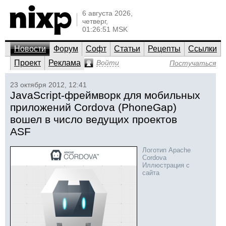
6 августа 2026,
четверг,
01:26:51 MSK
Новости
Форум
Софт
Статьи
Рецепты
Ссылки
Проект
Реклама
Войти
Постучаться
23 октября 2012, 12:41
JavaScript-фреймворк для мобильных
приложений Cordova (PhoneGap)
вошел в число ведущих проектов
ASF
Логотип Apache
Cordova
Иллюстрация с
сайта