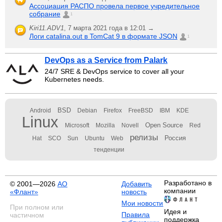
Ассоциация РАСПО провела первое учредительное
собрание
1
Kiri11.ADV1
,
7 марта 2021 года в 12:01 →
Логи catalina.out в TomCat 9 в формате JSON
1
DevOps as a Service from Palark
24/7 SRE & DevOps service to cover all your
Kubernetes needs.
BSD
Android
Debian
Firefox
FreeBSD
IBM
KDE
Linux
Open Source
Microsoft
Mozilla
Novell
Red
релизы
Россия
Hat
SCO
Sun
Ubuntu
Web
тенденции
Разработано в
© 2001—2026
АО
Добавить
компании
«Флант»
новость
Мои новости
При полном или
Идея и
Правила
частичном
поддержка