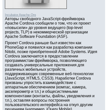
Incubator.Apache.Org
Авторы свободного JavaScript-фреймворка
Apache Cordova сообщили о том, что их проект
«повысили» до уровня ведущего (top-level
projects, TLP) в некоммерческой организации
Apache Software Foundation (ASF).
Проект Cordova раньше был известен как
PhoneGap и появился как разработка компании
Nitobi, позже приобретенной Adobe Systems. Идея
Cordova заключается в предоставлении
программистам фреймворка, позволяющего
создавать универсальные приложения для
различных мобильных устройств,
поддерживающих современные веб-технологии
(JavaScript, HTML5, CSS3). Наработки Cordova
призваны упростить взаимодействие с
аппаратным обеспечением (компас, камера,
акселерометр и т.п.) и общесистемными
компонентами (контакты, файлы, уведомления и
т.п.), оставляя вопросы построения
пользовательского интерфейса на откуп другим
решениям (например, jQuery Mobile).