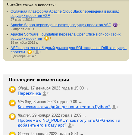
Читайте также в новостях:
Облачная платформа Apache CloudStack переведена в разряд
ведущих проектов ASF
27 марта 2013 г.
Apache Sqoop переведен в разряд ведущих проектов ASF
2
2 апреля 2012 г.
Apache Software Foundation перевела OpenOffice в список своих
ведущих проектов
4
18 октября 2012 г.
ASF перевела свободный движок для SQL-запросов Drill в ведущие
проекты
3
6
3 декабря 2014 г.
Последние комментарии
OlegL
,
17 декабря 2023 года в 15:00 →
Перекличка
21
REDkiy
,
8 июня 2023 года в 9:09 →
Как «замокать» файл для юниттеста в Python?
2
fhunter
,
29 ноября 2022 года в 2:09 →
Проблема с NO_PUBKEY: как получить GPG-ключ и
добавить его в базу apt?
6
Иванн
,
9 апреля 2022 года в 8:31 →