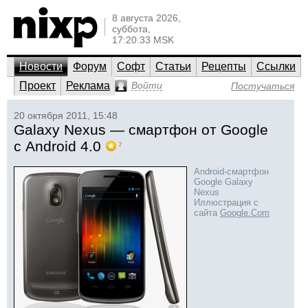
8 августа 2026,
суббота,
17:20:33 MSK
Новости
Форум
Софт
Статьи
Рецепты
Ссылки
Проект
Реклама
Войти
Постучаться
20 октября 2011, 15:48
Galaxy Nexus — смартфон от Google
с Android 4.0
7
Android-смартфон
Google Galaxy
Nexus
Иллюстрация с
сайта
Google.Com