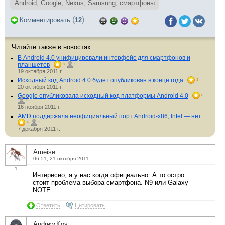
Android
,
Google
,
Nexus
,
Samsung
,
смартфоны
(
)
Комментировать
12
Читайте также в новостях:
В Android 4.0 унифицировали интерфейс для смартфонов и
планшетов
8
5
19 октября 2011 г.
Исходный код Android 4.0 будет опубликован в конце года
3
20 октября 2011 г.
Google опубликовала исходный код платформы Android 4.0
6
4
16 ноября 2011 г.
AMD поддержала неофициальный порт Android-x86, Intel — нет
4
2
7 декабря 2011 г.
Ameise
06:51, 21 октября 2011
1
Интересно, а у нас когда официально. А то остро
стоит проблема выбора смартфона. N9 или Galaxy
NOTE.
Ответить
Цитировать
Andrew.Kos