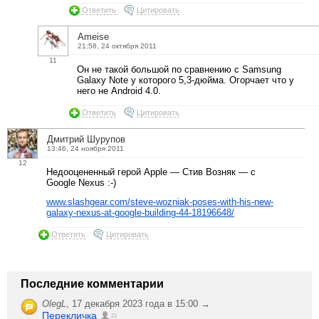
Ответить
Цитировать
Ameise
21:58, 24 октября 2011
11
Он не такой большой по сравнению с Samsung
Galaxy Note у которого 5,3-дюйма. Огорчает что у
него не Android 4.0.
Ответить
Цитировать
Дмитрий Шурупов
13:46, 24 ноября 2011
12
Недооцененный герой Apple — Стив Возняк — с
Google Nexus :-)
www.slashgear.com/steve-wozniak-poses-with-his-new-
galaxy-nexus-at-google-building-44-18196648/
Ответить
Цитировать
Последние комментарии
OlegL
,
17 декабря 2023 года в 15:00 →
Перекличка
21