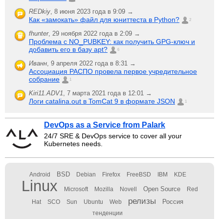
REDkiy
,
8 июня 2023 года в 9:09 →
Как «замокать» файл для юниттеста в Python?
2
fhunter
,
29 ноября 2022 года в 2:09 →
Проблема с NO_PUBKEY: как получить GPG-ключ и
добавить его в базу apt?
6
Иванн
,
9 апреля 2022 года в 8:31 →
Ассоциация РАСПО провела первое учредительное
собрание
1
Kiri11.ADV1
,
7 марта 2021 года в 12:01 →
Логи catalina.out в TomCat 9 в формате JSON
1
DevOps as a Service from Palark
24/7 SRE & DevOps service to cover all your
Kubernetes needs.
BSD
Android
Debian
Firefox
FreeBSD
IBM
KDE
Linux
Open Source
Microsoft
Mozilla
Novell
Red
релизы
Россия
Hat
SCO
Sun
Ubuntu
Web
тенденции