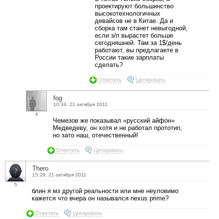
проектируют большинство
высокотехнологичных
девайсов не в Китае. Да и
сборка там станет невыгодной,
если з/п вырастет больше
сегодняшней. Там за 1$/день
работают, вы предлагаете в
России такие зарплаты
сделать?
Ответить
Цитировать
fog
10:34, 21 октября 2011
4
Чемезов же показывал «русский айфон»
Медведеву, он хотя и не работал прототип,
но зато наш, отечественный!
Ответить
Цитировать
Thero
15:29, 21 октября 2011
5
блин я мз другой реальности или мне неуловимо
кажется что вчера он назывался nexus prime?
Ответить
Цитировать