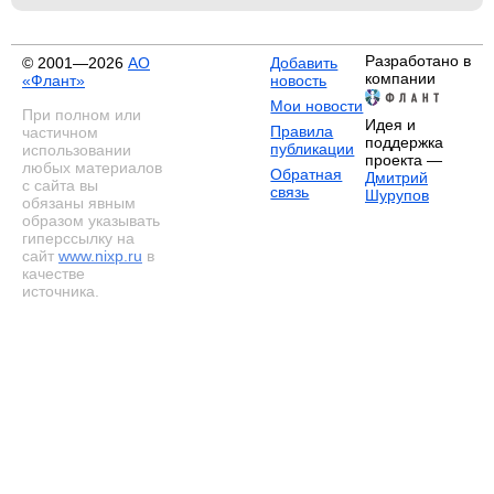
Разработано в
© 2001—2026
АО
Добавить
компании
«Флант»
новость
Мои новости
При полном или
Идея и
Правила
частичном
поддержка
публикации
использовании
проекта —
любых материалов
Обратная
Дмитрий
с сайта вы
связь
Шурупов
обязаны явным
образом указывать
гиперссылку на
сайт
www.nixp.ru
в
качестве
источника.