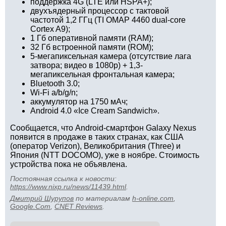
поддержка 4G (LTE или HSPA+);
двухъядерный процессор с тактовой
частотой 1,2 ГГц (TI OMAP 4460 dual-core
Cortex A9);
1 Гб оперативной памяти (RAM);
32 Гб встроенной памяти (ROM);
5-мегапиксельная камера (отсутствие лага
затвора; видео в 1080p) + 1,3-
мегапиксельная фронтальная камера;
Bluetooth 3.0;
Wi-Fi a/b/g/n;
аккумулятор на 1750 мАч;
Android 4.0 «Ice Cream Sandwich».
Сообщается, что Android-смартфон Galaxy Nexus
появится в продаже в таких странах, как США
(оператор Verizon), Великобритания (Three) и
Япония (NTT DOCOMO), уже в ноябре. Стоимость
устройства пока не объявлена.
Постоянная ссылка к новости:
https://www.nixp.ru/news/11439.html
.
Дмитрий Шурупов
по материалам
h-online.com
,
Google.Com
,
CNET Reviews
.