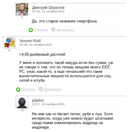
Дмитрий Шурупов
15:30, 21 октября 2011
6
Да, это старое название смартфона.
Ответить
Цитировать
Voronin Kirill
00:38, 24 октября 2011
8
>4,65-дюймовый дисплей
У меня и положить такой некуда если без сумки, уж
не говоря о том, что он теперь мощнее моего EEE
PC, ужас какой-то, а еще печальней что такие
вычислительные мощности используются для соц.
сетей и ютуба.
Ответить
Цитировать
pilpilon
12:17, 24 октября 2011
10
На нем как-то бегает питон, руби и луа. Хотя
интересно, когда уже можно будет штатными
средствами компилировать андроид на
андроиде.