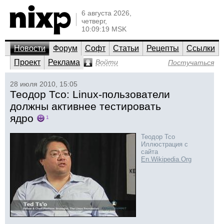
6 августа 2026,
четверг,
10:09:19 MSK
Новости
Форум
Софт
Статьи
Рецепты
Ссылки
Проект
Реклама
Войти
Постучаться
28 июля 2010, 15:05
Теодор Тсо: Linux-пользователи
должны активнее тестировать
ядро
1
Теодор Тсо
Иллюстрация с
сайта
En.Wikipedia.Org