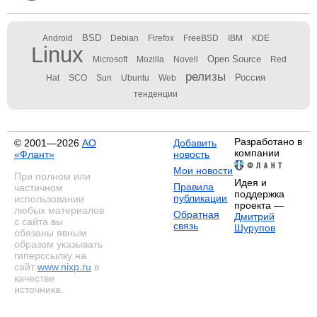
BSD
Android
Debian
Firefox
FreeBSD
IBM
KDE
Linux
Open Source
Microsoft
Mozilla
Novell
Red
релизы
Россия
Hat
SCO
Sun
Ubuntu
Web
тенденции
Разработано в
© 2001—2026
АО
Добавить
компании
«Флант»
новость
Мои новости
При полном или
Идея и
Правила
частичном
поддержка
публикации
использовании
проекта —
любых материалов
Обратная
Дмитрий
с сайта вы
связь
Шурупов
обязаны явным
образом указывать
гиперссылку на
сайт
www.nixp.ru
в
качестве
источника.