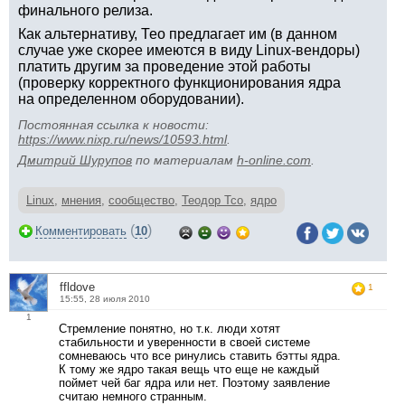
финального релиза.
Как альтернативу, Тео предлагает им (в данном
случае уже скорее имеются в виду Linux-вендоры)
платить другим за проведение этой работы
(проверку корректного функционирования ядра
на определенном оборудовании).
Постоянная ссылка к новости:
https://www.nixp.ru/news/10593.html
.
Дмитрий Шурупов
по материалам
h-online.com
.
Linux
,
мнения
,
сообщество
,
Теодор Тсо
,
ядро
(
)
Комментировать
10
ffldove
1
15:55, 28 июля 2010
1
Стремление понятно, но т.к. люди хотят
стабильности и уверенности в своей системе
сомневаюсь что все ринулись ставить бэтты ядра.
К тому же ядро такая вещь что еще не каждый
поймет чей баг ядра или нет. Поэтому заявление
считаю немного странным.