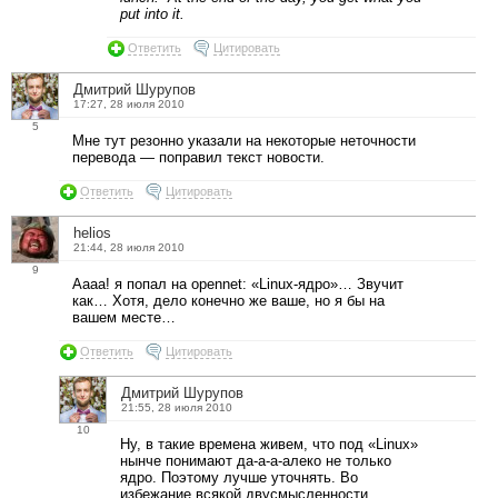
put into it.
Ответить
Цитировать
Дмитрий Шурупов
17:27, 28 июля 2010
5
Мне тут резонно указали на некоторые неточности
перевода — поправил текст новости.
Ответить
Цитировать
helios
21:44, 28 июля 2010
9
Аааа! я попал на opennet: «Linux-ядро»… Звучит
как… Хотя, дело конечно же ваше, но я бы на
вашем месте…
Ответить
Цитировать
Дмитрий Шурупов
21:55, 28 июля 2010
10
Ну, в такие времена живем, что под «Linux»
нынче понимают да-а-а-алеко не только
ядро. Поэтому лучше уточнять. Во
избежание всякой двусмысленности.