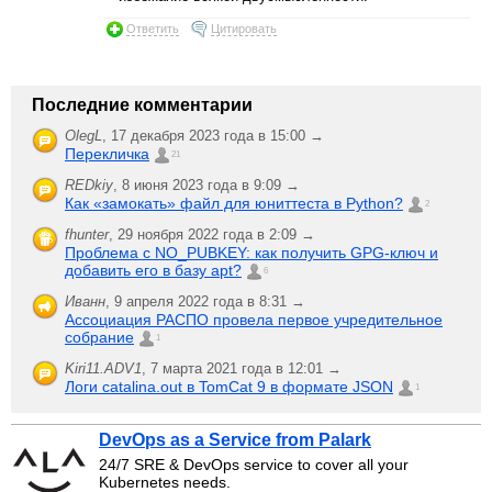
Ответить
Цитировать
Последние комментарии
OlegL
,
17 декабря 2023 года в 15:00 →
Перекличка
21
REDkiy
,
8 июня 2023 года в 9:09 →
Как «замокать» файл для юниттеста в Python?
2
fhunter
,
29 ноября 2022 года в 2:09 →
Проблема с NO_PUBKEY: как получить GPG-ключ и
добавить его в базу apt?
6
Иванн
,
9 апреля 2022 года в 8:31 →
Ассоциация РАСПО провела первое учредительное
собрание
1
Kiri11.ADV1
,
7 марта 2021 года в 12:01 →
Логи catalina.out в TomCat 9 в формате JSON
1
DevOps as a Service from Palark
24/7 SRE & DevOps service to cover all your
Kubernetes needs.