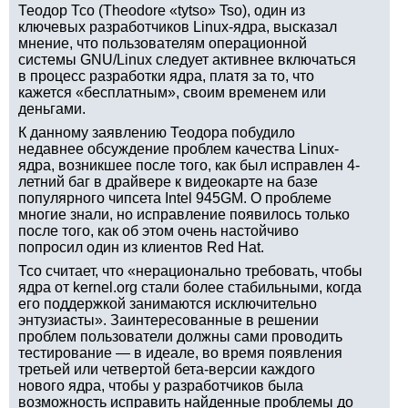
Теодор Тсо (Theodore «tytso» Tso), один из
ключевых разработчиков Linux-ядра, высказал
мнение, что пользователям операционной
системы GNU/Linux следует активнее включаться
в процесс разработки ядра, платя за то, что
кажется «бесплатным», своим временем или
деньгами.
К данному заявлению Теодора побудило
недавнее обсуждение проблем качества Linux-
ядра, возникшее после того, как был исправлен 4-
летний баг в драйвере к видеокарте на базе
популярного чипсета Intel 945GM. О проблеме
многие знали, но исправление появилось только
после того, как об этом очень настойчиво
попросил один из клиентов Red Hat.
Тсо считает, что «нерационально требовать, чтобы
ядра от kernel.org стали более стабильными, когда
его поддержкой занимаются исключительно
энтузиасты». Заинтересованные в решении
проблем пользователи должны сами проводить
тестирование — в идеале, во время появления
третьей или четвертой бета-версии каждого
нового ядра, чтобы у разработчиков была
возможность исправить найденные проблемы до