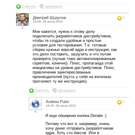
Ответить
Цитировать
Дмитрий Шурупов
2
16:08, 28 июля 2010
2
Мне кажется, нужно к этому делу
подключить разработчиков дистрибутивов,
чтобы те создали удобные и простые
условия для тестирования. Т.е. готовые
сборки нужных версий ядра и инструкция, как
это дело поставить, загрузить и что потом
проверять (лучше тоже автоматизированным
скриптом, конечно). Плюс, пропаганда этой
инициативы на уровне дистрибутивов. Плюс,
привлечение заинтересованных
производителей (пусть у себя на железках
прогоняют ту же инструкцию).
Ответить
Цитировать
Andrew Putin
2
18:26, 28 июля 2010
6
И еще обширная кнопка Donate :)
Потому что вот я, например, очень
хочу денег отправить разработчикам
ядра. Хоть сто баксов. Или в