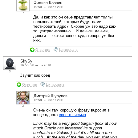
Филипп Корвин
19:50, 28 июля 2010
7
Да, и как это он себе представляет толпы
пользователей, которые будут сами
тестировать ядро?! Скорее уж это надо как-
то централизованно… И деньги, деньги,
деньги — естественно, куда теперь уж без
них.
Ответить
Цитировать
SkySy
16:55, 28 июля 2010
3
Звучит как бред
Ответить
Цитировать
Дмитрий Шурупов
16:58, 28 июля 2010
4
Очень он там хорошую фразу вбросил в
конце одного
своего письма
…
Linux may be a very good bargain (look at how
much Oracle has increased its support
contracts for Solaris!), but it’s still not a free
lunch. At the end of the day, you get what you