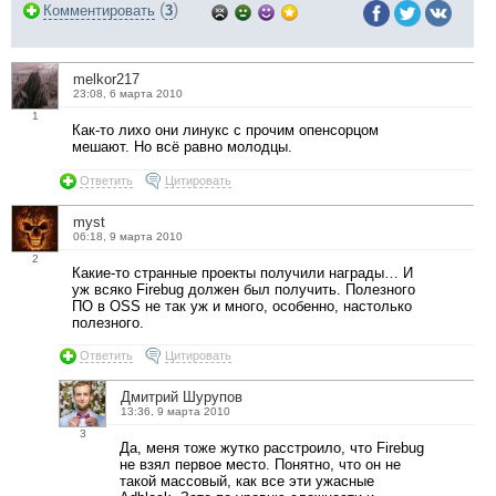
(
)
Комментировать
3
melkor217
23:08, 6 марта 2010
1
Как-то лихо они линукс с прочим опенсорцом
мешают. Но всё равно молодцы.
Ответить
Цитировать
myst
06:18, 9 марта 2010
2
Какие-то странные проекты получили награды… И
уж всяко Firebug должен был получить. Полезного
ПО в OSS не так уж и много, особенно, настолько
полезного.
Ответить
Цитировать
Дмитрий Шурупов
13:36, 9 марта 2010
3
Да, меня тоже жутко расстроило, что Firebug
не взял первое место. Понятно, что он не
такой массовый, как все эти ужасные