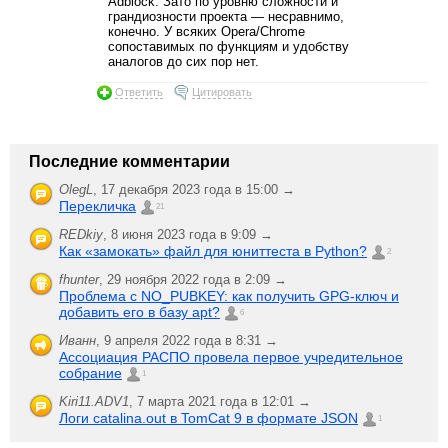
Adblock. Зато по уровню сложности и
грандиозности проекта — несравнимо,
конечно. У всяких Opera/Chrome
сопоставимых по функциям и удобству
аналогов до сих пор нет.
Ответить
Цитировать
Последние комментарии
OlegL
,
17 декабря 2023 года в 15:00 →
Перекличка
21
REDkiy
,
8 июня 2023 года в 9:09 →
Как «замокать» файл для юниттеста в Python?
2
fhunter
,
29 ноября 2022 года в 2:09 →
Проблема с NO_PUBKEY: как получить GPG-ключ и
добавить его в базу apt?
6
Иванн
,
9 апреля 2022 года в 8:31 →
Ассоциация РАСПО провела первое учредительное
собрание
1
Kiri11.ADV1
,
7 марта 2021 года в 12:01 →
Логи catalina.out в TomCat 9 в формате JSON
1