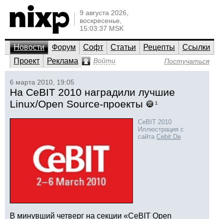
9 августа 2026,
воскресенье,
15:03:37 MSK
Новости
Форум
Софт
Статьи
Рецепты
Ссылки
Проект
Реклама
Войти
Постучаться
6 марта 2010, 19:05
На CeBIT 2010 наградили лучшие
Linux/Open Source-проекты
1
CeBIT 2010
Иллюстрация с
сайта
Cebit.De
В минувший четверг на секции «CeBIT Open