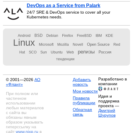
DevOps as a Service from Palark
24/7 SRE & DevOps service to cover all your
Kubernetes needs.
BSD
Android
Debian
Firefox
FreeBSD
IBM
KDE
Linux
Open Source
Microsoft
Mozilla
Novell
Red
релизы
Россия
Hat
SCO
Sun
Ubuntu
Web
тенденции
Разработано в
© 2001—2026
АО
Добавить
компании
«Флант»
новость
Мои новости
При полном или
Идея и
Правила
частичном
поддержка
публикации
использовании
проекта —
любых материалов
Обратная
Дмитрий
с сайта вы
связь
Шурупов
обязаны явным
образом указывать
гиперссылку на
сайт
www.nixp.ru
в