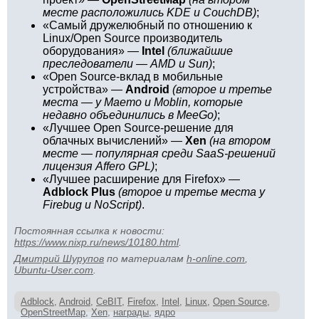
месте расположились KDE и CouchDB)
;
«Самый дружелюбный по отношению к
Linux/Open Source производитель
оборудования» —
Intel
(ближайшие
преследователи — AMD и Sun)
;
«Open Source-вклад в мобильные
устройства» —
Android
(второе и третье
места — у Maemo и Moblin, которые
недавно объединились в MeeGo)
;
«Лучшее Open Source-решение для
облачных вычислений» —
Xen
(на втором
месте — популярная среди SaaS-решений
лицензия Affero GPL)
;
«Лучшее расширение для Firefox» —
Adblock Plus
(второе и третье места у
Firebug и NoScript)
.
Постоянная ссылка к новости:
https://www.nixp.ru/news/10180.html
.
Дмитрий Шурупов
по материалам
h-online.com
,
Ubuntu-User.com
.
Adblock
,
Android
,
CeBIT
,
Firefox
,
Intel
,
Linux
,
Open Source
,
OpenStreetMap
,
Xen
,
награды
,
ядро