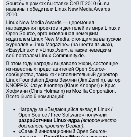
Source» в рамках выставки CeBIT 2010 были
названы победители Linux New Media Awards
2010.
Linux New Media Awards — церемония
награждения проектов и деятелей из мира Linux и
Open Source, организованная немецким
издателем Linux New Media, стоящим за выпуском
журналов «Linux Magazine» (на шести языках),
«EasyLinux» и «LinuxUser», а также немецким
веб-порталом Linux-Community.de.
В этом году награды выдавало жюри, состоящее
из известных представителей Open Source-
сообщества, таких как исполнительный директор
Linux Foundation Джим Землин (Jim Zemlin), автор
KNOPPIX Клаус Кноппер (Klaus Knopper) и Крис
Хофманн (Chris Hofmann) из Mozilla Corporation.
Всего было 6 номинаций:
Награду за «Выдающийся вклад в Linux /
Open Source / Free Software» получили
разработчики Linux-ядра
(второе место
досталось проекту Debian)
;
«Самый инновационный Open Source-
проект» —
OpenStreetMap
(на втором