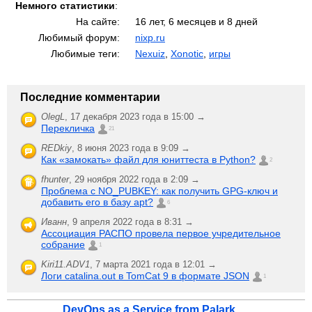
Немного статистики
:
На сайте:
16 лет, 6 месяцев и 8 дней
Любимый форум:
nixp.ru
Любимые теги:
Nexuiz
,
Xonotic
,
игры
Последние комментарии
OlegL
,
17 декабря 2023 года в 15:00 →
Перекличка
21
REDkiy
,
8 июня 2023 года в 9:09 →
Как «замокать» файл для юниттеста в Python?
2
fhunter
,
29 ноября 2022 года в 2:09 →
Проблема с NO_PUBKEY: как получить GPG-ключ и
добавить его в базу apt?
6
Иванн
,
9 апреля 2022 года в 8:31 →
Ассоциация РАСПО провела первое учредительное
собрание
1
Kiri11.ADV1
,
7 марта 2021 года в 12:01 →
Логи catalina.out в TomCat 9 в формате JSON
1
DevOps as a Service from Palark