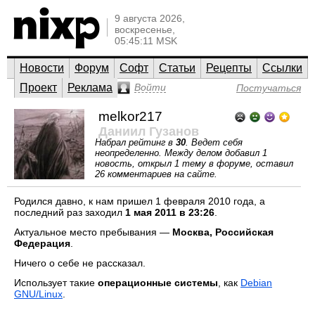
9 августа 2026,
воскресенье,
05:45:11 MSK
Новости
Форум
Софт
Статьи
Рецепты
Ссылки
Проект
Реклама
Войти
Постучаться
melkor217
Даниил Гузанов
Набрал рейтинг в
30
. Ведет себя
неопределенно. Между делом добавил 1
новость, открыл 1 тему в форуме, оставил
26 комментариев на сайте.
Родился давно, к нам пришел 1 февраля 2010 года, а
последний раз заходил
1 мая 2011 в 23:26
.
Актуальное место пребывания —
Москва, Российская
Федерация
.
Ничего о себе не рассказал.
Использует такие
операционные системы
, как
Debian
GNU/Linux
.