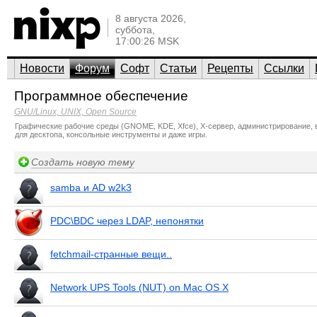
8 августа 2026,
суббота,
17:00:26 MSK
Новости
Форум
Софт
Статьи
Рецепты
Ссылки
Программное обеспечение
GNU/Linux, UNIX, Open Source
Графические рабочие среды (GNOME, KDE, Xfce), X-сервер, администрирование, в
для десктопа, консольные инструменты и даже игры.
Создать новую тему
samba и AD w2k3
PDC\BDC через LDAP, непонятки
fetchmail-странные вещи..
Network UPS Tools (NUT) on Mac OS X