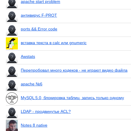
apache start problem
антивирус F-PROT
ports && Error code
вставка текста в calc или gnumeric
Awstats
Перепробовал много кодеков - не играют видео файла
apache №6
MySQL 5.0, блокировка таблиц, запись только одному
LDAP - продвинутье ACL?
Notes 8 native