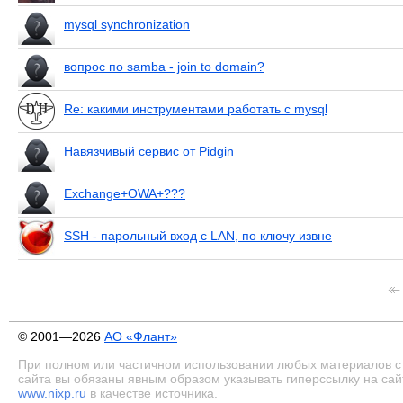
mysql synchronization
вопрос по samba - join to domain?
Re: какими инструментами работать с mysql
Навязчивый сервис от Pidgin
Exchange+OWA+???
SSH - парольный вход с LAN, по ключу извне
© 2001—2026
АО «Флант»
При полном или частичном использовании любых материалов с
сайта вы обязаны явным образом указывать гиперссылку на сай
www.nixp.ru
в качестве источника.