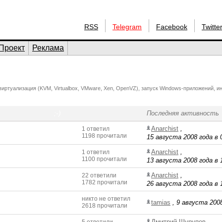
RSS
Telegram
Facebook
Twitte
Проект
Реклама
иртуализация (KVM, Virtualbox, VMware, Xen, OpenVZ), запуск Windows-приложений, и
;-)
Последняя активность
Anarchist
,
1 ответил
1198 прочитали
15 августа 2008 года в 
Anarchist
,
1 ответил
1100 прочитали
13 августа 2008 года в 
Anarchist
,
22 ответили
1782 прочитали
26 августа 2008 года в 
никто не ответил
tamias
,
9 августа 2008
2618 прочитали
Дмитрий Шурупов
,