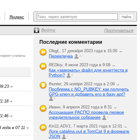
r
Яндекс
Войти
Постучаться
Последние комментарии
OlegL
,
17 декабря 2023 года в 15:00 →
Перекличка
нтернет-утилиты
21
REDkiy
,
8 июня 2023 года в 9:09 →
Как «замокать» файл для юниттеста в
Python?
2
fhunter
,
29 ноября 2022 года в 2:09 →
09:23
Проблема с NO_PUBKEY: как получить
GPG-ключ и добавить его в базу apt?
6
11:18
Иванн
,
9 апреля 2022 года в 8:31 →
Ассоциация РАСПО провела первое
11:46
учредительное собрание
1
Kiri11.ADV1
,
7 марта 2021 года в 12:01 →
 года в 07:11
Логи catalina.out в TomCat 9 в формате
JSON
1