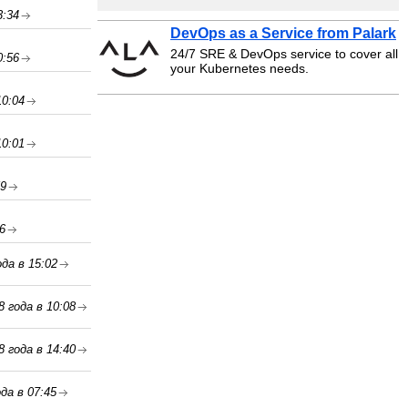
3:34
DevOps as a Service from Palark
24/7 SRE & DevOps service to cover all
0:56
your Kubernetes needs.
10:04
10:01
59
6
да в 15:02
8 года в 10:08
8 года в 14:40
да в 07:45