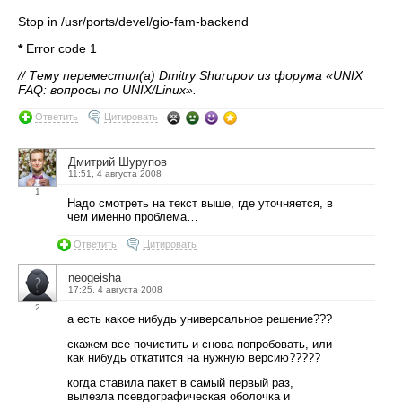
Stop in /usr/ports/devel/gio-fam-backend
*
Error code 1
// Тему переместил(а) Dmitry Shurupov из форума «UNIX
FAQ: вопросы по UNIX/Linux».
Ответить
Цитировать
Дмитрий Шурупов
11:51, 4 августа 2008
1
Надо смотреть на текст выше, где уточняется, в
чем именно проблема…
Ответить
Цитировать
neogeisha
17:25, 4 августа 2008
2
а есть какое нибудь универсальное решение???
скажем все почистить и снова попробовать, или
как нибудь откатится на нужную версию?????
когда ставила пакет в самый первый раз,
вылезла псевдографическая оболочка и