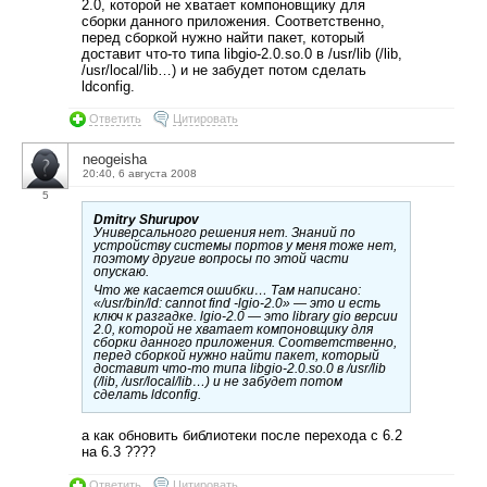
2.0, которой не хватает компоновщику для
сборки данного приложения. Соответственно,
перед сборкой нужно найти пакет, который
доставит что-то типа libgio-2.0.so.0 в /usr/lib (/lib,
/usr/local/lib…) и не забудет потом сделать
ldconfig.
Ответить
Цитировать
neogeisha
20:40, 6 августа 2008
5
Dmitry Shurupov
Универсального решения нет. Знаний по
устройству системы портов у меня тоже нет,
поэтому другие вопросы по этой части
опускаю.
Что же касается ошибки… Там написано:
«/usr/bin/ld: cannot find -lgio-2.0» — это и есть
ключ к разгадке. lgio-2.0 — это library gio версии
2.0, которой не хватает компоновщику для
сборки данного приложения. Соответственно,
перед сборкой нужно найти пакет, который
доставит что-то типа libgio-2.0.so.0 в /usr/lib
(/lib, /usr/local/lib…) и не забудет потом
сделать ldconfig.
а как обновить библиотеки после перехода с 6.2
на 6.3 ????
Ответить
Цитировать