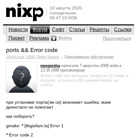
10 августа 2026,
понедельник,
06:47:10 MSK
Новости
Форум
Софт
Статьи
Рецепты
Ссылки
Проект
Реклама
Войти
Постучаться
ports && Error code
GNU/Linux, UNIX, Open Source
→
Программное обеспечение
neogeisha
написала 7 августа 2008 года в
13:35 (998 просмотров)
Ведет себя как женщина; открыла 53 темы в
форуме, оставила 266 комментариев на
сайте.
при установке порта(эм си) возникает ошибка, маке
деинсталл не помогает
как побороть?
gmake:
*
[libgiofam.la] Error 1
*
Error code 2