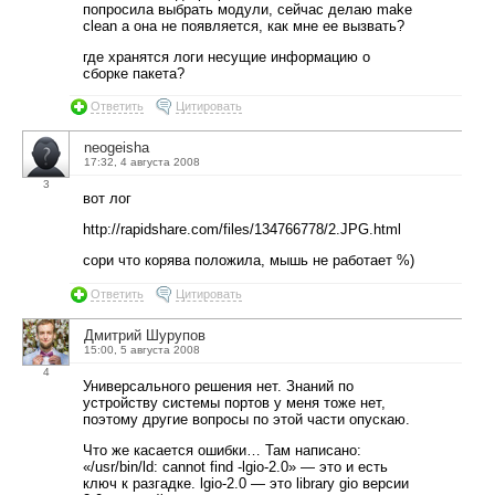
попросила выбрать модули, сейчас делаю make
clean а она не появляется, как мне ее вызвать?
где хранятся логи несущие информацию о
сборке пакета?
Ответить
Цитировать
neogeisha
17:32, 4 августа 2008
3
вот лог
http://rapidshare.com/files/134766778/2.JPG.html
сори что корява положила, мышь не работает %)
Ответить
Цитировать
Дмитрий Шурупов
15:00, 5 августа 2008
4
Универсального решения нет. Знаний по
устройству системы портов у меня тоже нет,
поэтому другие вопросы по этой части опускаю.
Что же касается ошибки… Там написано:
«/usr/bin/ld: cannot find -lgio-2.0» — это и есть
ключ к разгадке. lgio-2.0 — это library gio версии