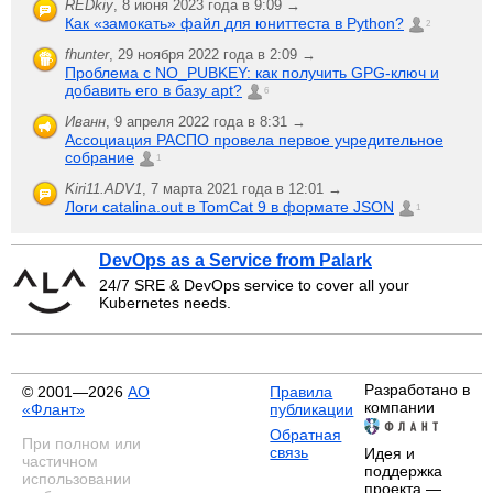
REDkiy
,
8 июня 2023 года в 9:09 →
Как «замокать» файл для юниттеста в Python?
2
fhunter
,
29 ноября 2022 года в 2:09 →
Проблема с NO_PUBKEY: как получить GPG-ключ и
добавить его в базу apt?
6
Иванн
,
9 апреля 2022 года в 8:31 →
Ассоциация РАСПО провела первое учредительное
собрание
1
Kiri11.ADV1
,
7 марта 2021 года в 12:01 →
Логи catalina.out в TomCat 9 в формате JSON
1
DevOps as a Service from Palark
24/7 SRE & DevOps service to cover all your
Kubernetes needs.
Разработано в
© 2001—2026
АО
Правила
компании
«Флант»
публикации
Обратная
При полном или
связь
Идея и
частичном
поддержка
использовании
проекта —