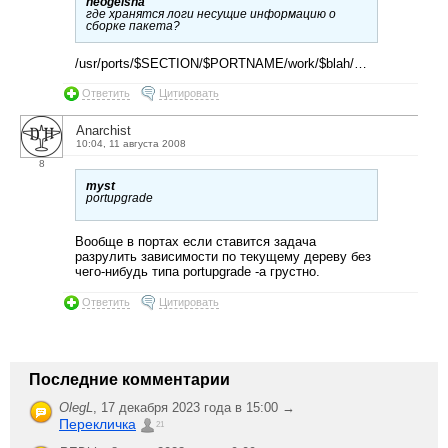
neogeisha
где хранятся логи несущие информацию о
сборке пакета?
/usr/ports/$SECTION/$PORTNAME/work/$blah/…
Ответить
Цитировать
Anarchist
10:04, 11 августа 2008
8
myst
portupgrade
Вообще в портах если ставится задача
разрулить зависимости по текущему дереву без
чего-нибудь типа portupgrade -a грустно.
Ответить
Цитировать
Последние комментарии
OlegL
,
17 декабря 2023 года в 15:00 →
Перекличка
21