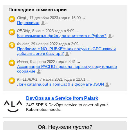
Последние комментарии
OlegL
,
17 декабря 2023 года в 15:00 →
Перекличка
21
REDkiy
,
8 июня 2023 года в 9:09 →
Как «замокать» файл для юниттеста в Python?
2
fhunter
,
29 ноября 2022 года в 2:09 →
Проблема с NO_PUBKEY: как получить GPG-ключ и
добавить его в базу apt?
6
Иванн
,
9 апреля 2022 года в 8:31 →
Ассоциация РАСПО провела первое учредительное
собрание
1
Kiri11.ADV1
,
7 марта 2021 года в 12:01 →
Логи catalina.out в TomCat 9 в формате JSON
1
DevOps as a Service from Palark
24/7 SRE & DevOps service to cover all your
Kubernetes needs.
Ой. Неужели
пусто
?