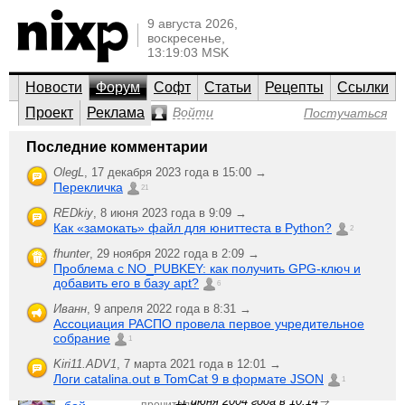
9 августа 2026,
воскресенье,
13:19:03 MSK
Новости
Форум
Софт
Статьи
Рецепты
Ссылки
Проект
Реклама
Войти
Постучаться
Общий по ИТ
Последние комментарии
Et cetera
OlegL
,
17 декабря 2023 года в 15:00 →
Перекличка
Мероприятия (конференции, семинары, мастер-классы),
21
работа, новости, интернет и Web, безопасность.
REDkiy
,
8 июня 2023 года в 9:09 →
Как «замокать» файл для юниттеста в Python?
;-)
2
Создать
Последняя активность
новую тему
fhunter
,
29 ноября 2022 года в 2:09 →
Проблема с NO_PUBKEY: как получить GPG-ключ и
Контроллер
никто
добавить его в базу apt?
LinCon-8000
6
не
anonymous
,
работает под
ответил
Иванн
,
9 апреля 2022 года в 8:31 →
12 июня 2004 года в 07:58
управлением
1024
Ассоциация РАСПО провела первое учредительное
Li
прочитали
собрание
1
Lindows
никто
вызывает
Kiri11.ADV1
,
7 марта 2021 года в 12:01 →
не
на
Логи catalina.out в TomCat 9 в формате JSON
ответил
1
Дмитрий Шурупов
,
честный
1123
11 июня 2004 года в 10:14