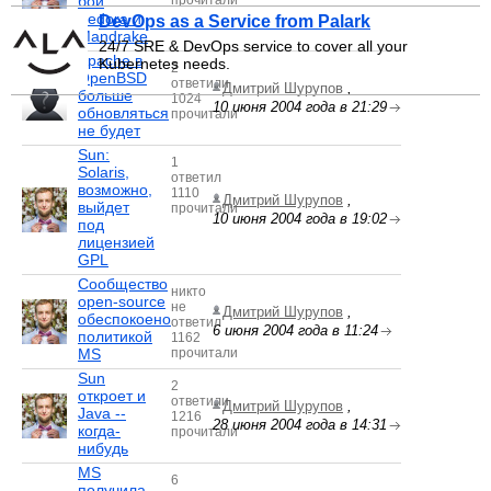
бой
прочитали
Fedora и
DevOps as a Service from Palark
Mandrake
24/7 SRE & DevOps service to cover all your
Apache в
Kubernetes needs.
2
OpenBSD
ответили
Дмитрий Шурупов
,
больше
1024
10 июня 2004 года в 21:29
обновляться
прочитали
не будет
Sun:
1
Solaris,
ответил
возможно,
1110
Дмитрий Шурупов
,
выйдет
прочитали
10 июня 2004 года в 19:02
под
лицензией
GPL
Сообщество
никто
open-source
не
Дмитрий Шурупов
,
обеспокоено
ответил
6 июня 2004 года в 11:24
политикой
1162
MS
прочитали
Sun
2
откроет и
ответили
Дмитрий Шурупов
,
Java --
1216
28 июня 2004 года в 14:31
когда-
прочитали
нибудь
MS
6
получила