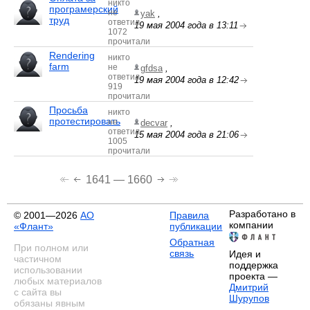
никто
програмерский
не
yak
,
труд
ответил
19 мая 2004 года в 13:11
1072
прочитали
Rendering
никто
farm
не
gfdsa
,
ответил
19 мая 2004 года в 12:42
919
прочитали
Просьба
никто
протестировать
не
decvar
,
ответил
15 мая 2004 года в 21:06
1005
прочитали
1641 — 1660
Разработано в
© 2001—2026
АО
Правила
компании
«Флант»
публикации
Обратная
При полном или
связь
Идея и
частичном
поддержка
использовании
проекта —
любых материалов
Дмитрий
с сайта вы
Шурупов
обязаны явным