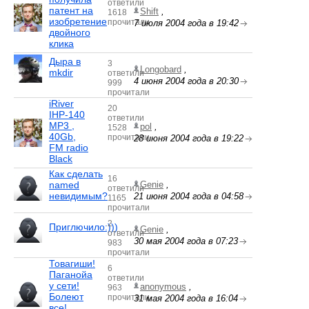
ответили
патент на
Shift
,
1618
изобретение
прочитали
7 июля 2004 года в 19:42
двойного
клика
Дыра в
3
Longobard
,
mkdir
ответили
4 июня 2004 года в 20:30
999
прочитали
iRiver
20
IHP-140
ответили
MP3 ,
pol
,
1528
40Gb,
прочитали
28 июня 2004 года в 19:22
FM radio
Black
Как сделать
16
named
Genie
,
ответили
невидимым?
21 июня 2004 года в 04:58
1165
прочитали
2
Приглючило:)))
Genie
,
ответили
30 мая 2004 года в 07:23
983
прочитали
Товагиши!
6
Паганойа
ответили
у сети!
anonymous
,
963
Болеют
прочитали
31 мая 2004 года в 16:04
все!