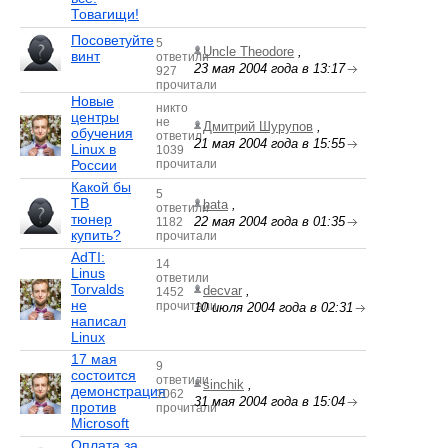
Товагищи!
Посоветуйте
5
Uncle Theodore
,
винт
ответили
23 мая 2004 года в 13:17
927
прочитали
Новые
никто
центры
не
Дмитрий Шурупов
,
обучения
ответил
21 мая 2004 года в 15:55
Linux в
1039
России
прочитали
Какой бы
5
ТВ
hata
,
ответили
тюнер
22 мая 2004 года в 01:35
1182
купить?
прочитали
AdTI:
14
Linus
ответили
Torvalds
decvar
,
1452
не
прочитали
10 июля 2004 года в 02:31
написал
Linux
17 мая
9
состоится
ответили
sinchik
,
демонстрация
1062
31 мая 2004 года в 15:04
против
прочитали
Microsoft
Оплата за