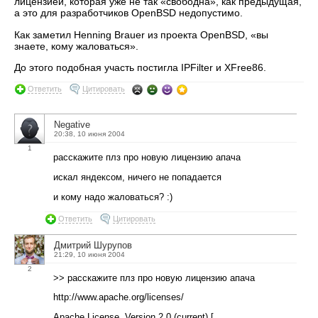
лицензией, которая уже не так «свободна», как предыдущая,
а это для разработчиков OpenBSD недопустимо.
Как заметил Henning Brauer из проекта OpenBSD, «вы
знаете, кому жаловаться».
До этого подобная участь постигла IPFilter и XFree86.
Ответить
Цитировать
Negative
20:38, 10 июня 2004
1
расскажите плз про новую лицензию апача
искал яндексом, ничего не попадается
и кому надо жаловаться? :)
Ответить
Цитировать
Дмитрий Шурупов
21:29, 10 июня 2004
2
>> расскажите плз про новую лицензию апача
http://www.apache.org/licenses/
Apache License, Version 2.0 (current) [