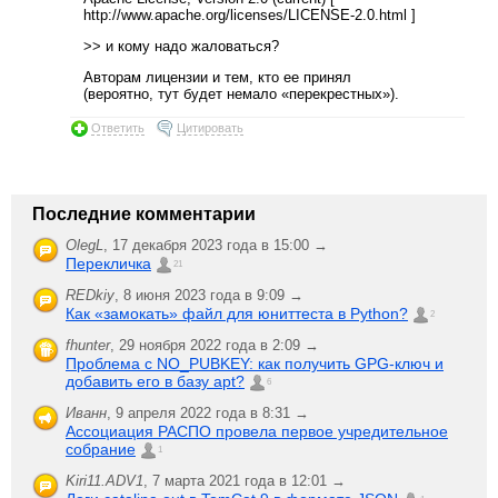
http://www.apache.org/licenses/LICENSE-2.0.html ]
>> и кому надо жаловаться?
Авторам лицензии и тем, кто ее принял
(вероятно, тут будет немало «перекрестных»).
Ответить
Цитировать
Последние комментарии
OlegL
,
17 декабря 2023 года в 15:00 →
Перекличка
21
REDkiy
,
8 июня 2023 года в 9:09 →
Как «замокать» файл для юниттеста в Python?
2
fhunter
,
29 ноября 2022 года в 2:09 →
Проблема с NO_PUBKEY: как получить GPG-ключ и
добавить его в базу apt?
6
Иванн
,
9 апреля 2022 года в 8:31 →
Ассоциация РАСПО провела первое учредительное
собрание
1
Kiri11.ADV1
,
7 марта 2021 года в 12:01 →