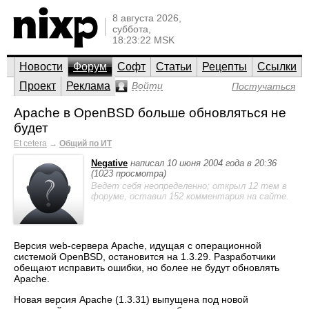
8 августа 2026,
суббота,
18:23:22 MSK
Новости
Форум
Софт
Статьи
Рецепты
Ссылки
Проект
Реклама
Войти
Постучаться
Apache в OpenBSD больше обновляться не
будет
Et cetera
→
Общий по ИТ
Negative
написал 10 июня 2004 года в 20:36
(1023 просмотра)
Ведет себя неопределенно; открыл 12 тем в
форуме, оставил 152 комментария на сайте.
Версия web-сервера Apache, идущая с операционной
системой OpenBSD, остановится на 1.3.29. Разработчики
обещают исправить ошибки, но более не будут обновлять
Apache.
Новая версия Apache (1.3.31) выпущена под новой