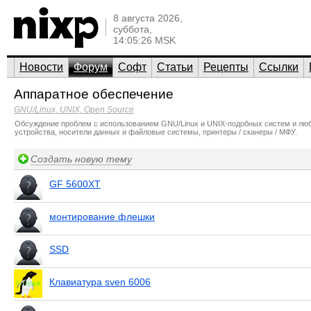
8 августа 2026,
суббота,
14:05:26 MSK
Новости
Форум
Софт
Статьи
Рецепты
Ссылки
Аппаратное обеспечение
GNU/Linux, UNIX, Open Source
Обсуждение проблем с использованием GNU/Linux и UNIX-подобных систем и любог
устройства, носители данных и файловые системы, принтеры / сканеры / МФУ.
Создать новую тему
GF 5600XT
монтирование флешки
SSD
Клавиатура sven 6006