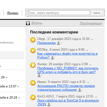
r
Яндекс
Войти
Постучаться
Последние комментарии
OlegL
,
17 декабря 2023 года в 15:00 →
Перекличка
, мобильные
21
REDkiy
,
8 июня 2023 года в 9:09 →
Как «замокать» файл для юниттеста в
Python?
2
fhunter
,
29 ноября 2022 года в 2:09 →
Проблема с NO_PUBKEY: как получить
GPG-ключ и добавить его в базу apt?
6
:18
Иванн
,
9 апреля 2022 года в 8:31 →
Ассоциация РАСПО провела первое
ода в 13:07
учредительное собрание
1
Kiri11.ADV1
,
7 марта 2021 года в 12:01 →
года в 20:24
Логи catalina.out в TomCat 9 в формате
JSON
1