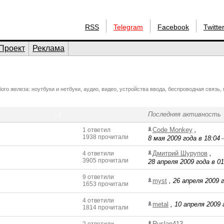
RSS
Telegram
Facebook
Twitte
Проект
Реклама
о железа: ноутбуки и нетбуки, аудио, видео, устройства ввода, беспроводная связь
;-)
Последняя активность
Code Monkey
,
1 ответил
1938 прочитали
8 мая 2009 года в 18:04
Дмитрий Шурупов
,
4 ответили
3905 прочитали
28 апреля 2009 года в 01
9 ответили
myst
,
26 апреля 2009 г
1653 прочитали
4 ответили
metal
,
10 апреля 2009 
1814 прочитали
Ruslan413
,