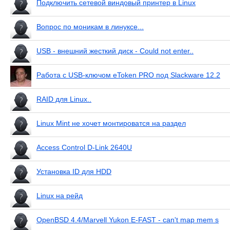
Подключить сетевой виндовый принтер в Linux
Вопрос по моникам в линуксе...
USB - внешний жесткий диск - Could not enter..
Работа с USB-ключом eToken PRO под Slackware 12.2
RAID для Linux..
Linux Mint не хочет монтироватся на раздел
Access Control D-Link 2640U
Установка ID для HDD
Linux на рейд
OpenBSD 4.4/Marvell Yukon E-FAST - can't map mem s