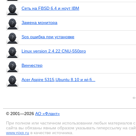
Сеть на FBSD 6.4 и ноут IBM
Замена монитора
Sos ошибка при установке
Linux version 2.4.22 CNU-550pro
Винчестер
Acer Aspire 5315,Ubuntu 8.10 и wi-fi...
© 2001—2026
АО «Флант»
При полном или частичном использовании любых материалов с
сайта вы обязаны явным образом указывать гиперссылку на сай
www.nixp.ru
в качестве источника.