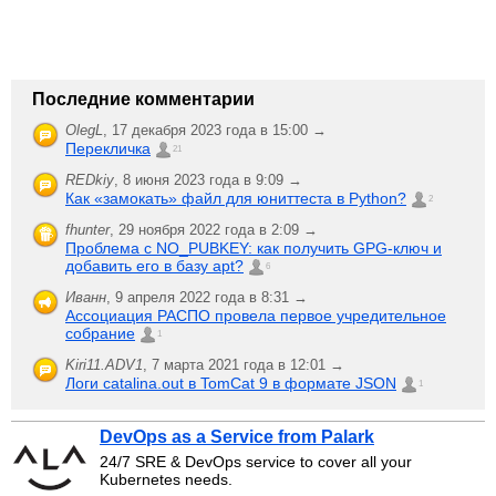
Последние комментарии
OlegL
,
17 декабря 2023 года в 15:00 →
Перекличка
21
REDkiy
,
8 июня 2023 года в 9:09 →
Как «замокать» файл для юниттеста в Python?
2
fhunter
,
29 ноября 2022 года в 2:09 →
Проблема с NO_PUBKEY: как получить GPG-ключ и
добавить его в базу apt?
6
Иванн
,
9 апреля 2022 года в 8:31 →
Ассоциация РАСПО провела первое учредительное
собрание
1
Kiri11.ADV1
,
7 марта 2021 года в 12:01 →
Логи catalina.out в TomCat 9 в формате JSON
1
DevOps as a Service from Palark
24/7 SRE & DevOps service to cover all your
Kubernetes needs.