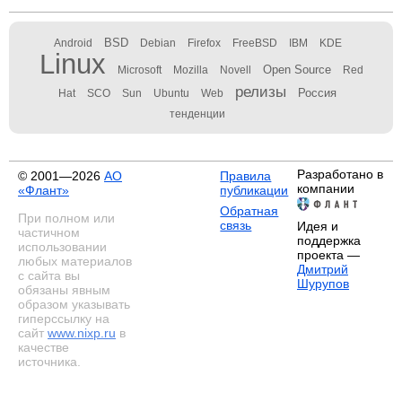
BSD
Android
Debian
Firefox
FreeBSD
IBM
KDE
Linux
Open Source
Microsoft
Mozilla
Novell
Red
релизы
Россия
Hat
SCO
Sun
Ubuntu
Web
тенденции
Разработано в
© 2001—2026
АО
Правила
компании
«Флант»
публикации
Обратная
При полном или
связь
Идея и
частичном
поддержка
использовании
проекта —
любых материалов
Дмитрий
с сайта вы
Шурупов
обязаны явным
образом указывать
гиперссылку на
сайт
www.nixp.ru
в
качестве
источника.