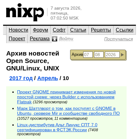
7 августа 2026,
пятница,
07:02:50 MSK
Новости
Форум
Софт
Статьи
Рецепты
Ссылки
Проект
Реклама
Войти
Постучаться
Архив новостей
Архив
Open Source,
GNU/Linux, UNIX
2017 год
/
Апрель
/ 10
Проект GNOME принимает изменения по новой
простой схеме: через Builder с использованием
Flatpak
(3296 просмотров)
Марк Шаттлворт о том, как поступят с GNOME в
Ubuntu, сервере Mir и сообществе свободного ПО
(10527 просмотров, 11 комментариев)
Linux-дистрибутив Альт Линукс СПТ 7.0
сертифицирован в ФСТЭК России
(7408
просмотров)