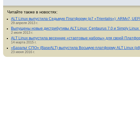
Читайте также в новостях:
ALT Linux выпустила Седьмую Платформу (p7 «Trientalis»): ARMv7, UEF
29 апреля 2013 г.
Выпущены новые дистрибутивы ALT Linux: Centaurus 7.0 и Simply Linux 
2 июля 2013 г.
ALT Linux выпустила весенние «стартовые наборы» для своей Платфо
14 марта 2015 г.
«Базальт СПО» (BaseALT) выпустила Восьмую платформу ALT Linux (p8
23 июня 2016 г.