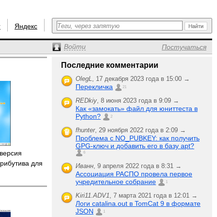
r
Яндекс
Войти
Постучаться
Последние комментарии
OlegL
,
17 декабря 2023 года в 15:00 →
Перекличка
21
REDkiy
,
8 июня 2023 года в 9:09 →
Как «замокать» файл для юниттеста в
Python?
2
fhunter
,
29 ноября 2022 года в 2:09 →
Проблема с NO_PUBKEY: как получить
GPG-ключ и добавить его в базу apt?
версия
6
трибутива для
Иванн
,
9 апреля 2022 года в 8:31 →
Ассоциация РАСПО провела первое
учредительное собрание
1
Kiri11.ADV1
,
7 марта 2021 года в 12:01 →
Логи catalina.out в TomCat 9 в формате
JSON
1