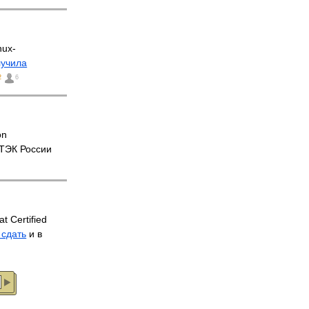
nux-
лучила
2
6
on
ТЭК России
 Certified
 сдать
и в