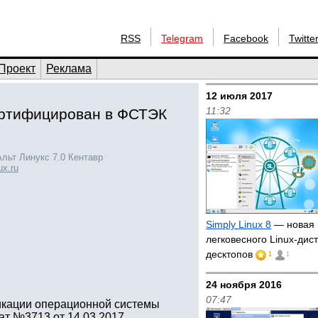
RSS
Telegram
Facebook
Twitte
Проект
Реклама
12 июля 2017
11:32
сертифицирован в ФСТЭК
льт Линукс 7.0 Кентавр
nux.ru
Simply Linux 8
— новая 
легковесного Linux-дис
десктопов
1
1
24 ноября 2016
07:47
икации операционной системы
ат №3713 от 14.03.2017.