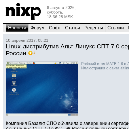
8 августа 2026,
суббота,
18:36:28 MSK
Новости
Форум
Софт
Статьи
Рецепты
Ссылки
10 апреля 2017, 08:21
Linux-дистрибутив Альт Линукс СПТ 7.0 
России
1
Рабочий стол MATE 1.6 в А
Иллюстрация с сайта
altli
Компания Базальт СПО объявила о завершении сертиф
Альт Линукс СПТ 7.0 в ФСТЭК России: получен сертифик