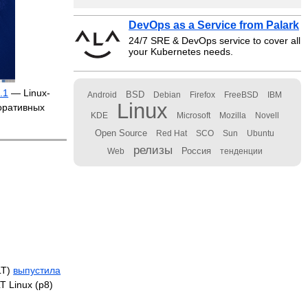
DevOps as a Service from Palark
24/7 SRE & DevOps service to cover all
your Kubernetes needs.
.1
— Linux-
BSD
Android
Debian
Firefox
FreeBSD
IBM
Linux
оративных
KDE
Microsoft
Mozilla
Novell
Open Source
Red Hat
SCO
Sun
Ubuntu
релизы
Россия
Web
тенденции
LT)
выпустила
 Linux (p8)