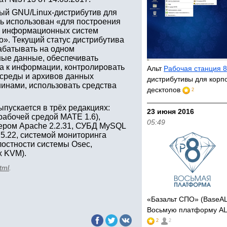
ный GNU/Linux-дистрибутив для
ть использован «для построения
 и информационных систем
». Текущий статус дистрибутива
рабатывать на одном
ые данные, обеспечивать
а к информации, контролировать
Альт
Рабочая станция 8
 среды и архивов данных
дистрибутивы для корп
инами, использовать средства
десктопов
2
ыпускается в трёх редакциях:
23 июня 2016
 рабочей средой MATE 1.6),
05:49
рвером Apache 2.2.31, СУБД MySQL
3.5.22, системой мониторинга
лостности системы Osec,
x KVM).
tml
.
«Базальт СПО» (BaseA
Восьмую платформу ALT
2
2