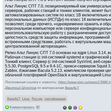
Альт Линукс СПТ 7.0, позиционируемый как универсаль
серверов, рабочих станций и тонких клиентов, может бы
автоматизированных систем по класс 1В включительно
персональных данных (ИСПДн) по класс 1К включительно
позволяет, среди прочего, «одновременно хранить и об
персональном компьютере или сервере конфиденциальн
многопользовательскую работу с разграничением доступ
целостность средств защиты информации, программной
встроенными средствами, работать с виртуальными маш
централизованной авторизации».
Релиз Альт Линукс СПТ 7.0 основан на ядре Linux 3.14, в
Рабочая станция (с init-системой systemd и графической
Тонкий клиент, Сервер (с init-системой SysVinit, веб-се
5.5.30, PostgreSQL 9.5 и 9.4-1С, прокси-сервером Squid 
Zabbix, бэкапами Bacula 5.2.13, комплексом проверки це
облачной платформой OpenStack и виртуализацией Linu
Постоянная ссылка к новости:
https://www.nixp.ru/news/13986.h
Дмитрий Шурупов
по материалам
BaseALT
.
BaseALT
,
Linux
,
Россия
,
сертификация
(
)
Комментировать
0