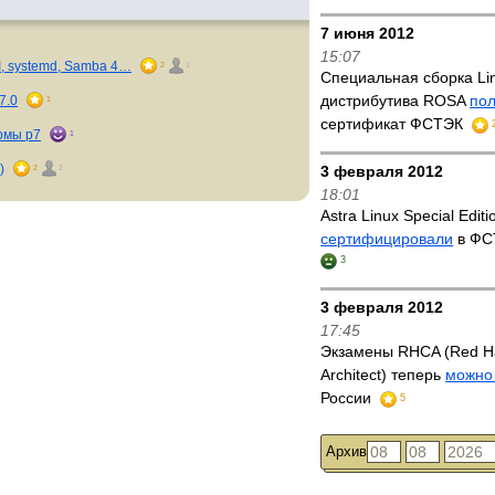
7 июня 2012
15:07
I, systemd, Samba 4…
2
1
Специальная сборка Li
дистрибутива ROSA
по
7.0
1
сертификат ФСТЭК
рмы p7
1
)
2
2
3 февраля 2012
18:01
Astra Linux Special Editi
сертифицировали
в ФС
3
3 февраля 2012
17:45
Экзамены RHCA (Red Hat
Architect) теперь
можно
России
5
Архив