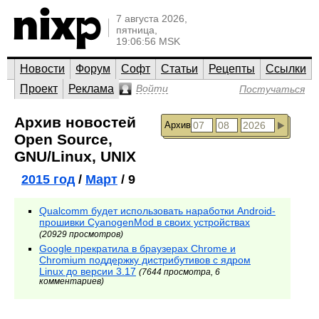
7 августа 2026,
пятница,
19:06:56 MSK
Новости
Форум
Софт
Статьи
Рецепты
Ссылки
Проект
Реклама
Войти
Постучаться
Архив новостей
Архив
Open Source,
GNU/Linux, UNIX
2015 год
/
Март
/ 9
Qualcomm будет использовать наработки Android-
прошивки CyanogenMod в своих устройствах
(20929 просмотров)
Google прекратила в браузерах Chrome и
Chromium поддержку дистрибутивов с ядром
Linux до версии 3.17
(7644 просмотра, 6
комментариев)