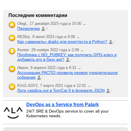
Последние комментарии
OlegL
,
17 декабря 2023 года в 15:00 →
Перекличка
21
REDkiy
,
8 июня 2023 года в 9:09 →
Как «замокать» файл для юниттеста в Python?
2
fhunter
,
29 ноября 2022 года в 2:09 →
Проблема с NO_PUBKEY: как получить GPG-ключ и
добавить его в базу apt?
6
Иванн
,
9 апреля 2022 года в 8:31 →
Ассоциация РАСПО провела первое учредительное
собрание
1
Kiri11.ADV1
,
7 марта 2021 года в 12:01 →
Логи catalina.out в TomCat 9 в формате JSON
1
DevOps as a Service from Palark
24/7 SRE & DevOps service to cover all your
Kubernetes needs.