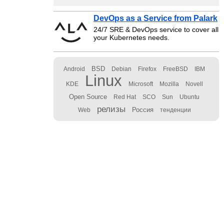
DevOps as a Service from Palark
24/7 SRE & DevOps service to cover all
your Kubernetes needs.
BSD
Android
Debian
Firefox
FreeBSD
IBM
Linux
KDE
Microsoft
Mozilla
Novell
Open Source
Red Hat
SCO
Sun
Ubuntu
релизы
Россия
Web
тенденции