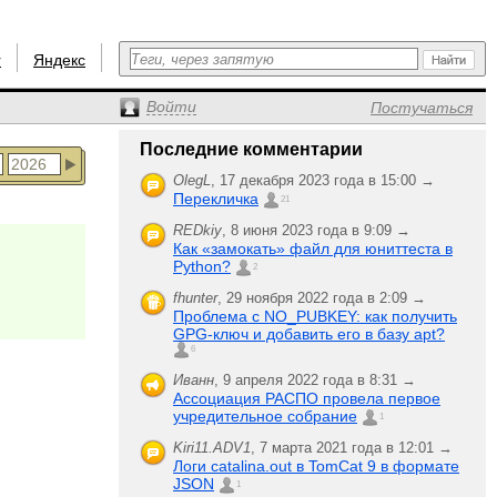
r
Яндекс
Войти
Постучаться
Последние комментарии
OlegL
,
17 декабря 2023 года в 15:00 →
Перекличка
21
REDkiy
,
8 июня 2023 года в 9:09 →
Как «замокать» файл для юниттеста в
Python?
2
fhunter
,
29 ноября 2022 года в 2:09 →
Проблема с NO_PUBKEY: как получить
GPG-ключ и добавить его в базу apt?
6
Иванн
,
9 апреля 2022 года в 8:31 →
Ассоциация РАСПО провела первое
учредительное собрание
1
Kiri11.ADV1
,
7 марта 2021 года в 12:01 →
Логи catalina.out в TomCat 9 в формате
JSON
1