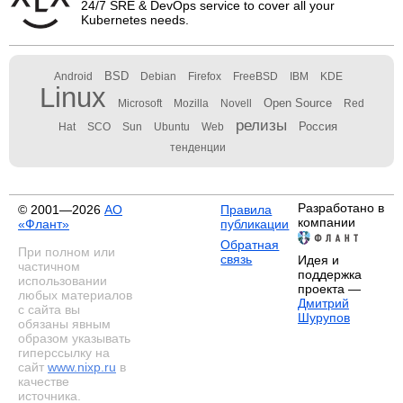
24/7 SRE & DevOps service to cover all your
Kubernetes needs.
BSD
Android
Debian
Firefox
FreeBSD
IBM
KDE
Linux
Open Source
Microsoft
Mozilla
Novell
Red
релизы
Россия
Hat
SCO
Sun
Ubuntu
Web
тенденции
Разработано в
© 2001—2026
АО
Правила
компании
«Флант»
публикации
Обратная
При полном или
связь
Идея и
частичном
поддержка
использовании
проекта —
любых материалов
Дмитрий
с сайта вы
Шурупов
обязаны явным
образом указывать
гиперссылку на
сайт
www.nixp.ru
в
качестве
источника.