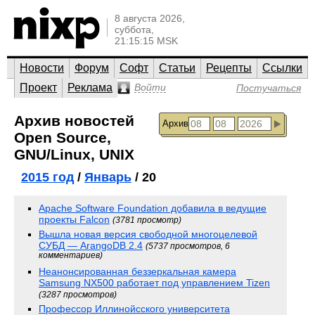
8 августа 2026,
суббота,
21:15:15 MSK
Новости
Форум
Софт
Статьи
Рецепты
Ссылки
Проект
Реклама
Войти
Постучаться
Архив новостей
Архив
Open Source,
GNU/Linux, UNIX
2015 год
/
Январь
/ 20
Apache Software Foundation добавила в ведущие
проекты Falcon
(3781 просмотр)
Вышла новая версия свободной многоцелевой
СУБД — ArangoDB 2.4
(5737 просмотров, 6
комментариев)
Неанонсированная беззеркальная камера
Samsung NX500 работает под управлением Tizen
(3287 просмотров)
Профессор Иллинойсского университета