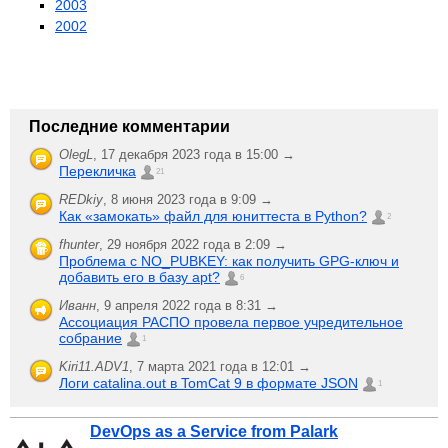
2003
2002
Последние комментарии
OlegL
,
17 декабря 2023 года в 15:00 →
Перекличка
21
REDkiy
,
8 июня 2023 года в 9:09 →
Как «замокать» файл для юниттеста в Python?
2
fhunter
,
29 ноября 2022 года в 2:09 →
Проблема с NO_PUBKEY: как получить GPG-ключ и
добавить его в базу apt?
6
Иванн
,
9 апреля 2022 года в 8:31 →
Ассоциация РАСПО провела первое учредительное
собрание
1
Kiri11.ADV1
,
7 марта 2021 года в 12:01 →
Логи catalina.out в TomCat 9 в формате JSON
1
DevOps as a Service from Palark