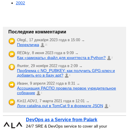
2002
Последние комментарии
OlegL
,
17 декабря 2023 года в 15:00 →
Перекличка
21
REDkiy
,
8 июня 2023 года в 9:09 →
Как «замокать» файл для юниттеста в Python?
2
fhunter
,
29 ноября 2022 года в 2:09 →
Проблема с NO_PUBKEY: как получить GPG-ключ и
добавить его в базу apt?
6
Иванн
,
9 апреля 2022 года в 8:31 →
Ассоциация РАСПО провела первое учредительное
собрание
1
Kiri11.ADV1
,
7 марта 2021 года в 12:01 →
Логи catalina.out в TomCat 9 в формате JSON
1
DevOps as a Service from Palark
24/7 SRE & DevOps service to cover all your