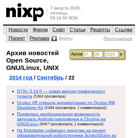
7 августа 2026,
пятница,
09:16:50 MSK
Новости
Форум
Софт
Статьи
Рецепты
Ссылки
Проект
Реклама
Войти
Постучаться
Архив новостей
Архив
Open Source,
GNU/Linux, UNIX
2014 год
/
Сентябрь
/ 22
GTK+ 3.14.0 — новая версия графического
тулкита
(5364 просмотра)
Oculus VR открыла документацию по Oculus Rift
Developer Kit
(5384 просмотра, 1 комментарий)
Появилась неофициальная возможность
запускать Android-приложения в Chrome на
GNU/Linux
(8467 просмотров, 1 комментарий)
На Kickstarter собирают средства на проект
образовательной робототехники ScratchDuino из