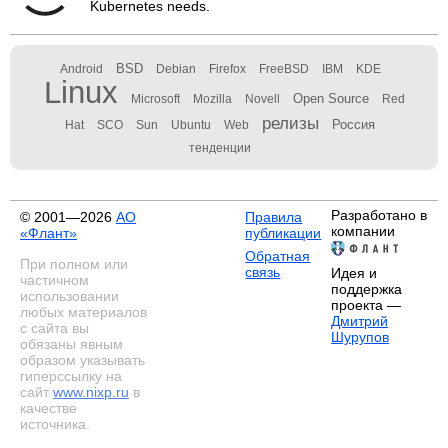
Kubernetes needs.
BSD
Android
Debian
Firefox
FreeBSD
IBM
KDE
Linux
Open Source
Microsoft
Mozilla
Novell
Red
релизы
Россия
Hat
SCO
Sun
Ubuntu
Web
тенденции
Разработано в
© 2001—2026
АО
Правила
компании
«Флант»
публикации
Обратная
При полном или
связь
Идея и
частичном
поддержка
использовании
проекта —
любых материалов
Дмитрий
с сайта вы
Шурупов
обязаны явным
образом указывать
гиперссылку на
сайт
www.nixp.ru
в
качестве
источника.