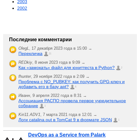
2003
2002
Последние комментарии
OlegL
,
17 декабря 2023 года в 15:00 →
Перекличка
21
REDkiy
,
8 июня 2023 года в 9:09 →
Как «замокать» файл для юниттеста в Python?
2
fhunter
,
29 ноября 2022 года в 2:09 →
Проблема с NO_PUBKEY: как получить GPG-ключ и
добавить его в базу apt?
6
Иванн
,
9 апреля 2022 года в 8:31 →
Ассоциация РАСПО провела первое учредительное
собрание
1
Kiri11.ADV1
,
7 марта 2021 года в 12:01 →
Логи catalina.out в TomCat 9 в формате JSON
1
DevOps as a Service from Palark