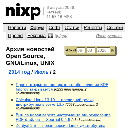
6 августа 2026,
четверг,
11:53:16 MSK
Новости
Форум
Софт
Статьи
Рецепты
Ссылки
Проект
Реклама
Войти
Постучаться
Архив новостей
Архив
Open Source,
GNU/Linux, UNIX
2014 год
/
Июль
/ 2
Проект открытого аппаратного обеспечения KDE
Improv закрывается
(6233 просмотра, 2
комментария)
Calculate Linux 13.19 — последний релиз
дистрибутива в ветке 13.x
(6093 просмотра, 3
комментария)
Вышла новая версия инструмента аннотирования
PDF-файлов — Xournal 0.4.8
(4343 просмотра)
Zentyal 3.5 — новая версия Linux-дистрибутива