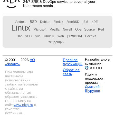
24/7 SRE & DevOps service to cover all your
Kubernetes needs.
BSD
Android
Debian
Firefox
FreeBSD
IBM
KDE
Linux
Open Source
Microsoft
Mozilla
Novell
Red
релизы
Россия
Hat
SCO
Sun
Ubuntu
Web
тенденции
Разработано в
© 2001—2026
АО
Правила
компании
«Флант»
публикации
Обратная
При полном или
связь
Идея и
частичном
поддержка
использовании
проекта —
любых материалов
Дмитрий
с сайта вы
Шурупов
обязаны явным
образом указывать
гиперссылку на
сайт
www.nixp.ru
в
качестве
источника.