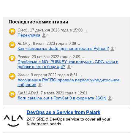
Последние комментарии
OlegL
,
17 декабря 2023 года в 15:00 →
Перекличка
21
REDkiy
,
8 июня 2023 года в 9:09 →
Как «замокать» файл для юниттеста в Python?
2
fhunter
,
29 ноября 2022 года в 2:09 →
Проблема с NO_PUBKEY: как получить GPG-ключ и
добавить его в базу apt?
6
Иванн
,
9 апреля 2022 года в 8:31 →
Ассоциация РАСПО провела первое учредительное
собрание
1
Kiri11.ADV1
,
7 марта 2021 года в 12:01 →
Логи catalina.out в TomCat 9 в формате JSON
1
DevOps as a Service from Palark
24/7 SRE & DevOps service to cover all your
Kubernetes needs.