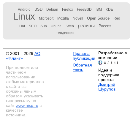
BSD
Android
Debian
Firefox
FreeBSD
IBM
KDE
Linux
Open Source
Microsoft
Mozilla
Novell
Red
релизы
Россия
Hat
SCO
Sun
Ubuntu
Web
тенденции
Разработано в
© 2001—2026
АО
Правила
компании
«Флант»
публикации
Обратная
При полном или
связь
Идея и
частичном
поддержка
использовании
проекта —
любых материалов
Дмитрий
с сайта вы
Шурупов
обязаны явным
образом указывать
гиперссылку на
сайт
www.nixp.ru
в
качестве
источника.