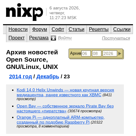
6 августа 2026,
четверг,
11:27:23 MSK
Новости
Форум
Софт
Статьи
Рецепты
Ссылки
Проект
Реклама
Войти
Постучаться
Архив новостей
Архив
Open Source,
GNU/Linux, UNIX
2014 год
/
Декабрь
/ 23
Kodi 14.0 Helix Unwinds — новая крупная версия
медиацентра, ранее известного как XBMC
(8411
просмотр)
Open Bay — собственное зеркало Pirate Bay без
настоящего «пиратства»
(30674 просмотра)
Orange Pi — одноплатный ARM-компьютер,
созданный по подобию Raspberry Pi
(20322
просмотра, 8 комментариев)