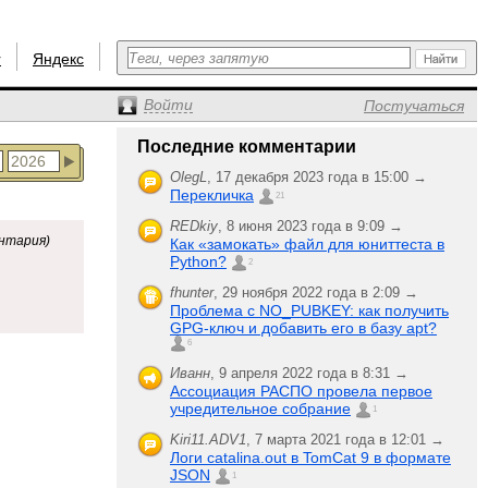
r
Яндекс
Войти
Постучаться
Последние комментарии
OlegL
,
17 декабря 2023 года в 15:00 →
Перекличка
21
REDkiy
,
8 июня 2023 года в 9:09 →
ентария)
Как «замокать» файл для юниттеста в
Python?
2
fhunter
,
29 ноября 2022 года в 2:09 →
Проблема с NO_PUBKEY: как получить
GPG-ключ и добавить его в базу apt?
6
Иванн
,
9 апреля 2022 года в 8:31 →
Ассоциация РАСПО провела первое
учредительное собрание
1
Kiri11.ADV1
,
7 марта 2021 года в 12:01 →
Логи catalina.out в TomCat 9 в формате
JSON
1