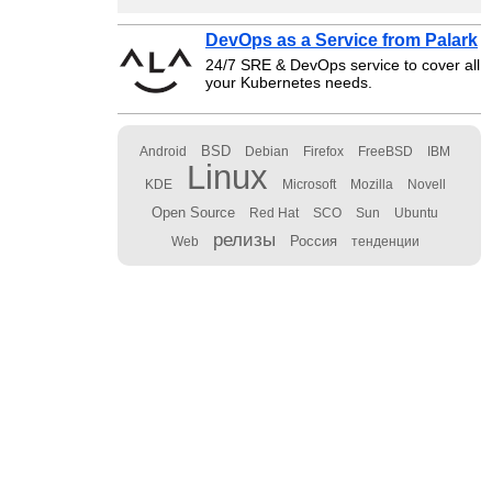
DevOps as a Service from Palark
24/7 SRE & DevOps service to cover all
your Kubernetes needs.
BSD
Android
Debian
Firefox
FreeBSD
IBM
Linux
KDE
Microsoft
Mozilla
Novell
Open Source
Red Hat
SCO
Sun
Ubuntu
релизы
Россия
Web
тенденции