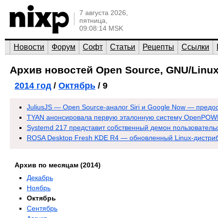
7 августа 2026,
пятница,
09:08:14 MSK
Новости
Форум
Софт
Статьи
Рецепты
Ссылки
Архив новостей Open Source, GNU/Linux
2014 год
/
Октябрь
/ 9
JuliusJS — Open Source-аналог Siri и Google Now — предо
TYAN анонсировала первую эталонную систему OpenPOWE
Systemd 217 представит собственный демон пользователь
ROSA Desktop Fresh KDE R4 — обновленный Linux-дистриб
Архив по месяцам (2014)
Декабрь
Ноябрь
Октябрь
Сентябрь