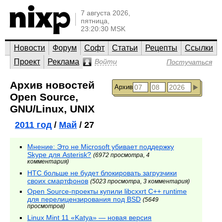
7 августа 2026,
пятница,
23:20:30 MSK
Новости
Форум
Софт
Статьи
Рецепты
Ссылки
Проект
Реклама
Войти
Постучаться
Архив новостей
Архив
Open Source,
GNU/Linux, UNIX
2011 год
/
Май
/ 27
Мнение: Это не Microsoft убивает поддержку
Skype для Asterisk?
(6972 просмотра, 4
комментария)
HTC больше не будет блокировать загрузчики
своих смартфонов
(5023 просмотра, 3 комментария)
Open Source-проекты купили libcxxrt C++ runtime
для перелицензирования под BSD
(5649
просмотров)
Linux Mint 11 «Katya» — новая версия