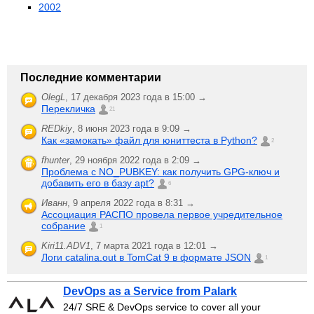
2002
Последние комментарии
OlegL
,
17 декабря 2023 года в 15:00 →
Перекличка
21
REDkiy
,
8 июня 2023 года в 9:09 →
Как «замокать» файл для юниттеста в Python?
2
fhunter
,
29 ноября 2022 года в 2:09 →
Проблема с NO_PUBKEY: как получить GPG-ключ и
добавить его в базу apt?
6
Иванн
,
9 апреля 2022 года в 8:31 →
Ассоциация РАСПО провела первое учредительное
собрание
1
Kiri11.ADV1
,
7 марта 2021 года в 12:01 →
Логи catalina.out в TomCat 9 в формате JSON
1
DevOps as a Service from Palark
24/7 SRE & DevOps service to cover all your