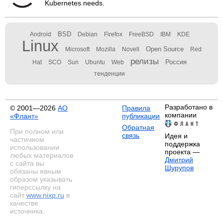
Kubernetes needs.
BSD
Android
Debian
Firefox
FreeBSD
IBM
KDE
Linux
Open Source
Microsoft
Mozilla
Novell
Red
релизы
Россия
Hat
SCO
Sun
Ubuntu
Web
тенденции
Разработано в
© 2001—2026
АО
Правила
компании
«Флант»
публикации
Обратная
При полном или
связь
Идея и
частичном
поддержка
использовании
проекта —
любых материалов
Дмитрий
с сайта вы
Шурупов
обязаны явным
образом указывать
гиперссылку на
сайт
www.nixp.ru
в
качестве
источника.