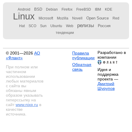
BSD
Android
Debian
Firefox
FreeBSD
IBM
KDE
Linux
Open Source
Microsoft
Mozilla
Novell
Red
релизы
Россия
Hat
SCO
Sun
Ubuntu
Web
тенденции
Разработано в
© 2001—2026
АО
Правила
компании
«Флант»
публикации
Обратная
При полном или
связь
Идея и
частичном
поддержка
использовании
проекта —
любых материалов
Дмитрий
с сайта вы
Шурупов
обязаны явным
образом указывать
гиперссылку на
сайт
www.nixp.ru
в
качестве
источника.