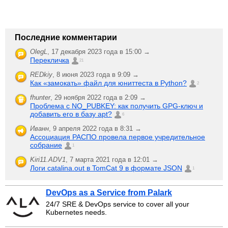
Последние комментарии
OlegL
,
17 декабря 2023 года в 15:00 →
Перекличка
21
REDkiy
,
8 июня 2023 года в 9:09 →
Как «замокать» файл для юниттеста в Python?
2
fhunter
,
29 ноября 2022 года в 2:09 →
Проблема с NO_PUBKEY: как получить GPG-ключ и
добавить его в базу apt?
6
Иванн
,
9 апреля 2022 года в 8:31 →
Ассоциация РАСПО провела первое учредительное
собрание
1
Kiri11.ADV1
,
7 марта 2021 года в 12:01 →
Логи catalina.out в TomCat 9 в формате JSON
1
DevOps as a Service from Palark
24/7 SRE & DevOps service to cover all your
Kubernetes needs.