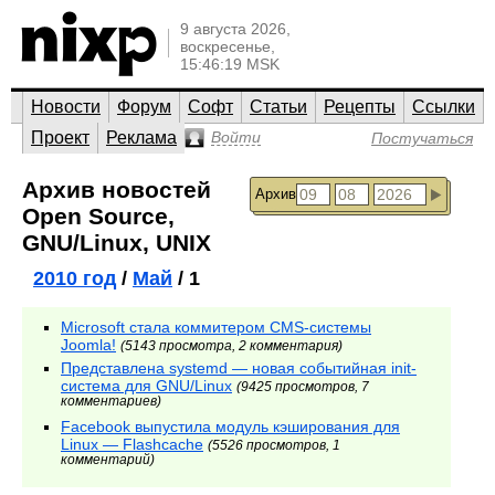
9 августа 2026,
воскресенье,
15:46:19 MSK
Новости
Форум
Софт
Статьи
Рецепты
Ссылки
Проект
Реклама
Войти
Постучаться
Архив новостей
Архив
Open Source,
GNU/Linux, UNIX
2010 год
/
Май
/ 1
Microsoft стала коммитером CMS-системы
Joomla!
(5143 просмотра, 2 комментария)
Представлена systemd — новая событийная init-
система для GNU/Linux
(9425 просмотров, 7
комментариев)
Facebook выпустила модуль кэширования для
Linux — Flashcache
(5526 просмотров, 1
комментарий)