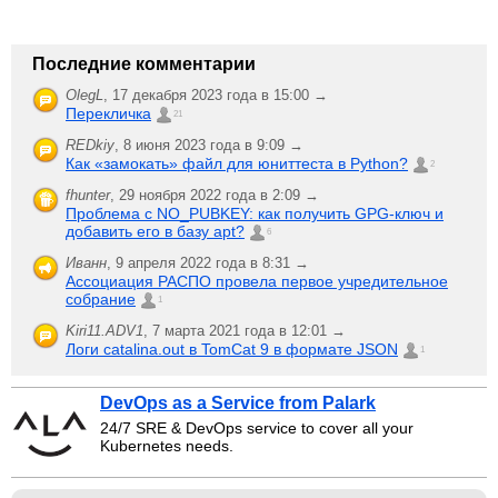
Последние комментарии
OlegL
,
17 декабря 2023 года в 15:00 →
Перекличка
21
REDkiy
,
8 июня 2023 года в 9:09 →
Как «замокать» файл для юниттеста в Python?
2
fhunter
,
29 ноября 2022 года в 2:09 →
Проблема с NO_PUBKEY: как получить GPG-ключ и
добавить его в базу apt?
6
Иванн
,
9 апреля 2022 года в 8:31 →
Ассоциация РАСПО провела первое учредительное
собрание
1
Kiri11.ADV1
,
7 марта 2021 года в 12:01 →
Логи catalina.out в TomCat 9 в формате JSON
1
DevOps as a Service from Palark
24/7 SRE & DevOps service to cover all your
Kubernetes needs.