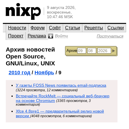
9 августа 2026,
воскресенье,
10:47:46 MSK
Новости
Форум
Софт
Статьи
Рецепты
Ссылки
Проект
Реклама
Войти
Постучаться
Архив новостей
Архив
Open Source,
GNU/Linux, UNIX
2010 год
/
Ноябрь
/ 9
У газеты FOSS News появилась email-подписка
(3224 просмотра, 12 комментариев)
Встречайте RockMelt — социальный веб-браузер
на основе Chromium
(3365 просмотров, 3
комментария)
Xfce 4.8pre1 — предварительный релиз новой
версии
(4048 просмотров, 6 комментариев)