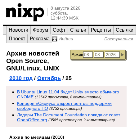
8 августа 2026,
суббота,
12:44:39 MSK
Новости
Форум
Софт
Статьи
Рецепты
Ссылки
Проект
Реклама
Войти
Постучаться
Архив новостей
Архив
Open Source,
GNU/Linux, UNIX
2010 год
/
Октябрь
/ 25
В Ubuntu Linux 11.04 будет Unity вместо обычного
GNOME
(13542 просмотра, 8 комментариев)
Концерн «Сириус» откроет центры поддержки
свободного ПО
(3752 просмотра)
Лидеры The Document Foundation покидают совет
OpenOffice.org
(3585 просмотров, 9 комментариев)
Архив по месяцам (2010)