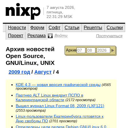
7 августа 2026,
пятница,
22:31:29 MSK
Новости
Форум
Софт
Статьи
Рецепты
Ссылки
Проект
Реклама
Войти
Постучаться
Архив новостей
Архив
Open Source,
GNU/Linux, UNIX
2009 год
/
Август
/ 4
KDE 4.3 — новая версия графической среды
(4565
просмотров)
Партнер ALT Linux внедрит ПСПО в
Калининградской области
(2172 просмотра)
Вышел журнал Linux Format 08, 2009 (LXF121)
(2553 просмотра)
Linux-пользователи Екатеринбурга готовятся к
Дню свободы ПО
(2701 просмотр)
Определены цели релиза Debian GNU/Linux 6.0