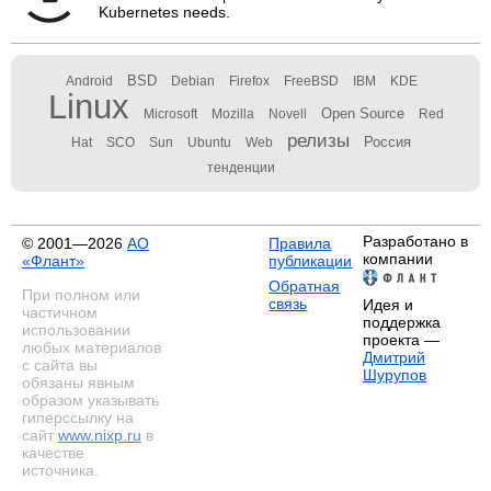
Kubernetes needs.
BSD
Android
Debian
Firefox
FreeBSD
IBM
KDE
Linux
Open Source
Microsoft
Mozilla
Novell
Red
релизы
Россия
Hat
SCO
Sun
Ubuntu
Web
тенденции
Разработано в
© 2001—2026
АО
Правила
компании
«Флант»
публикации
Обратная
При полном или
связь
Идея и
частичном
поддержка
использовании
проекта —
любых материалов
Дмитрий
с сайта вы
Шурупов
обязаны явным
образом указывать
гиперссылку на
сайт
www.nixp.ru
в
качестве
источника.