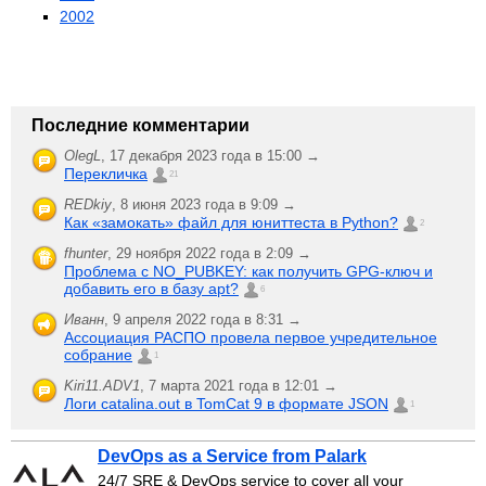
2002
Последние комментарии
OlegL
,
17 декабря 2023 года в 15:00 →
Перекличка
21
REDkiy
,
8 июня 2023 года в 9:09 →
Как «замокать» файл для юниттеста в Python?
2
fhunter
,
29 ноября 2022 года в 2:09 →
Проблема с NO_PUBKEY: как получить GPG-ключ и
добавить его в базу apt?
6
Иванн
,
9 апреля 2022 года в 8:31 →
Ассоциация РАСПО провела первое учредительное
собрание
1
Kiri11.ADV1
,
7 марта 2021 года в 12:01 →
Логи catalina.out в TomCat 9 в формате JSON
1
DevOps as a Service from Palark
24/7 SRE & DevOps service to cover all your