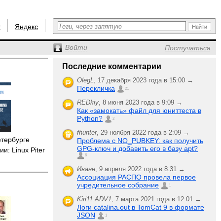
r
Яндекс
Войти
Постучаться
Последние комментарии
OlegL
,
17 декабря 2023 года в 15:00 →
Перекличка
21
REDkiy
,
8 июня 2023 года в 9:09 →
Как «замокать» файл для юниттеста в
Python?
2
fhunter
,
29 ноября 2022 года в 2:09 →
етербурге
Проблема с NO_PUBKEY: как получить
GPG-ключ и добавить его в базу apt?
и: Linux Piter
6
Иванн
,
9 апреля 2022 года в 8:31 →
Ассоциация РАСПО провела первое
учредительное собрание
1
Kiri11.ADV1
,
7 марта 2021 года в 12:01 →
Логи catalina.out в TomCat 9 в формате
JSON
1