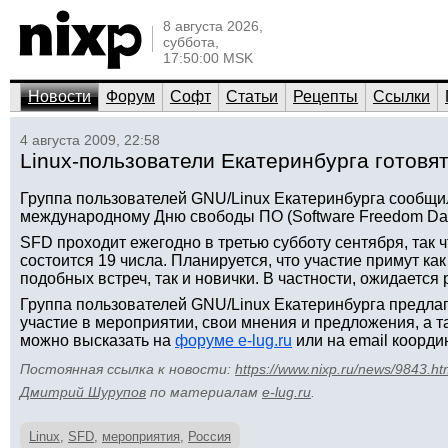
8 августа 2026,
суббота,
17:50:00 MSK
Новости
Форум
Софт
Статьи
Рецепты
Ссылки
4 августа 2009, 22:58
Linux-пользователи Екатеринбурга готовя
Группа пользователей GNU/Linux Екатеринбурга сообщил
международному Дню свободы ПО (Software Freedom Day
SFD проходит ежегодно в третью субботу сентября, так 
состоится 19 числа. Планируется, что участие примут к
подобных встреч, так и новички. В частности, ожидается 
Группа пользователей GNU/Linux Екатеринбурга предл
участие в мероприятии, свои мнения и предложения, а 
можно высказать на
форуме e-lug.ru
или на email коорди
Постоянная ссылка к новости:
https://www.nixp.ru/news/9843.ht
Дмитрий Шурупов
по материалам
e-lug.ru
.
Linux
,
SFD
,
мероприятия
,
Россия