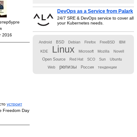
DevOps as a Service from Palark
24/7 SRE & DevOps service to cover all
етербурге
your Kubernetes needs.
я
r 2016
BSD
Android
Debian
Firefox
FreeBSD
IBM
Linux
KDE
Microsoft
Mozilla
Novell
Open Source
Red Hat
SCO
Sun
Ubuntu
релизы
Россия
Web
тенденции
сто
устроит
re Freedom Day