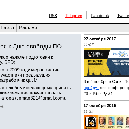
RSS
Telegram
Facebook
Twitte
Проект
Реклама
27 октября 2017
11:07
тся к Дню свободы ПО
а о начале подготовки к
, SFD).
что в 2009 году мероприятие
ак участники предыдущих
разработчик qutIM.
3 и 4 ноября в Санкт-П
агает любому желающему принять
пройдут
две конференци
также желание поучаствовать
#3 и Piter Py #4
натора (tinman321@gmail.com).
17 октября 2016
ml
.
11:35