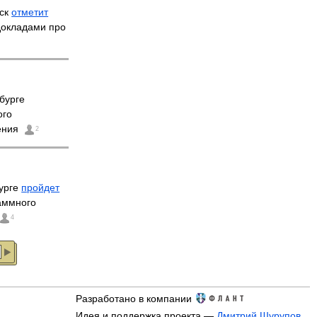
рск
отметит
докладами про
бурге
ого
ения
2
бурге
пройдет
аммного
4
Разработано в компании
Идея и поддержка проекта —
Дмитрий Шурупов