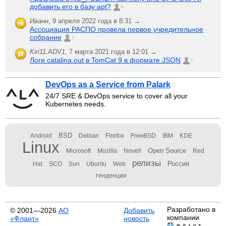
добавить его в базу apt?
6
Иванн
,
9 апреля 2022 года в 8:31 →
Ассоциация РАСПО провела первое учредительное
собрание
1
Kiri11.ADV1
,
7 марта 2021 года в 12:01 →
Логи catalina.out в TomCat 9 в формате JSON
1
DevOps as a Service from Palark
24/7 SRE & DevOps service to cover all your
Kubernetes needs.
BSD
Android
Debian
Firefox
FreeBSD
IBM
KDE
Linux
Open Source
Microsoft
Mozilla
Novell
Red
релизы
Россия
Hat
SCO
Sun
Ubuntu
Web
тенденции
Разработано в
© 2001—2026
АО
Добавить
компании
«Флант»
новость