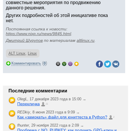
совместные мероприятия по продвижению
данного решения.
Других подробностей об этой инициативе пока
нет.
Постоянная ссылка к новости:
https://www.nixp.ru/news/9845.html
.
Дмитрий Шурупов
по материалам
altlinux.ru
.
ALT Linux
,
Linux
(
)
Комментировать
0
Последние комментарии
OlegL
,
17 декабря 2023 года в 15:00 →
Перекличка
21
REDkiy
,
8 июня 2023 года в 9:09 →
Как «замокать» файл для юниттеста в Python?
2
fhunter
,
29 ноября 2022 года в 2:09 →
Проблема с NO_PUBKEY: как получить GPG-ключ и