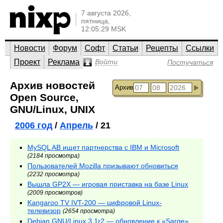
7 августа 2026,
пятница,
12:05:29 MSK
Новости
Форум
Софт
Статьи
Рецепты
Ссылки
Проект
Реклама
Войти
Постучаться
Архив новостей
Архив
Open Source,
GNU/Linux, UNIX
2006 год
/
Апрель
/ 21
MySQL AB ищет партнерства с IBM и Microsoft
(2184 просмотра)
Пользователей Mozilla призывают обновиться
(2232 просмотра)
Вышла GP2X — игровая приставка на базе Linux
(2009 просмотров)
Kangaroo TV IVT-200 — цифровой Linux-
телевизор
(2654 просмотра)
Debian GNU/Linux 3.1r2 — обновление к «Sarge»