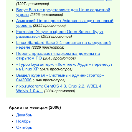
(1997 просмотров)
Вирус Bi.a не представляет для Linux серьезной
угрозы
(2326 просмотров)
Азиатский Linux-проект Asianux выходит на новый
уровень
(2855 просмотров)
Forrester: Услуги в сфере Open Source будут
развиваться
(1953 просмотра)
Linux Standard Base 3.1 появится на следующей
неделе
(2226 просмотров)
Перенс призывает «парковать» домены на
открытом ПО
(2045 просмотров)
«Турбо Бухгалтер», «Комплекс Аудит» перенесут
на Linux XP
(2470 просмотров)
Вышел журнал «Системный администратор»
04/2006
(1848 просмотров)
nixp.ru/cdrom: CentOS 4.3, Crux 2.2, WBEL 4,
Wolvix 1.0.4…
(2084 просмотра)
Архив по месяцам (2006)
Декабрь
Ноябрь
Октябрь