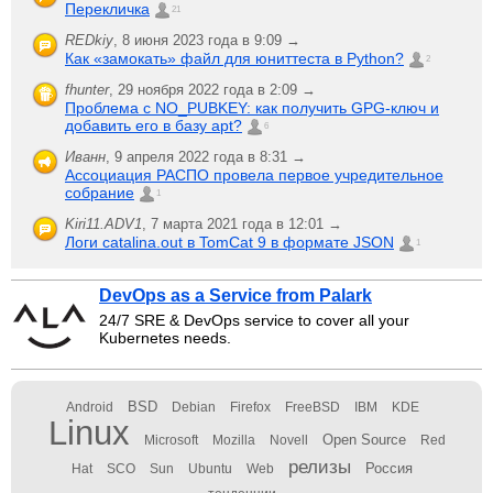
Перекличка
21
REDkiy
,
8 июня 2023 года в 9:09 →
Как «замокать» файл для юниттеста в Python?
2
fhunter
,
29 ноября 2022 года в 2:09 →
Проблема с NO_PUBKEY: как получить GPG-ключ и
добавить его в базу apt?
6
Иванн
,
9 апреля 2022 года в 8:31 →
Ассоциация РАСПО провела первое учредительное
собрание
1
Kiri11.ADV1
,
7 марта 2021 года в 12:01 →
Логи catalina.out в TomCat 9 в формате JSON
1
DevOps as a Service from Palark
24/7 SRE & DevOps service to cover all your
Kubernetes needs.
BSD
Android
Debian
Firefox
FreeBSD
IBM
KDE
Linux
Open Source
Microsoft
Mozilla
Novell
Red
релизы
Россия
Hat
SCO
Sun
Ubuntu
Web