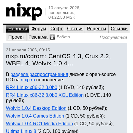
10 августа 2026,
понедельник,
04:22:50 MSK
Новости
Форум
Софт
Статьи
Рецепты
Ссылки
Проект
Реклама
Войти
Постучаться
21 апреля 2006, 00:15
nixp.ru/cdrom: CentOS 4.3, Crux 2.2,
WBEL 4, Wolvix 1.0.4…
В
разделе распространения
дисков с open-source
ПО на
nixp.ru
пополнение:
RR4 Linux x86-32 3.0b0
(1 DVD, 140 рублей);
RR4 Linux x86-32 3.0b0 XGL Edition
(1 DVD, 140
рублей);
Wolvix 1.0.4 Desktop Edition
(1 CD, 50 рублей);
Wolvix 1.0.4 Games Edition
(1 CD, 50 рублей);
Wolvix 1.0.4 RC1 Media Edition
(1 CD, 50 рублей);
Ultima Linux 8
(2 CD, 100 рублей);