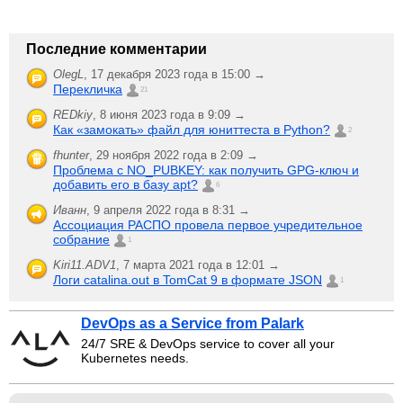
Последние комментарии
OlegL
,
17 декабря 2023 года в 15:00 →
Перекличка
21
REDkiy
,
8 июня 2023 года в 9:09 →
Как «замокать» файл для юниттеста в Python?
2
fhunter
,
29 ноября 2022 года в 2:09 →
Проблема с NO_PUBKEY: как получить GPG-ключ и
добавить его в базу apt?
6
Иванн
,
9 апреля 2022 года в 8:31 →
Ассоциация РАСПО провела первое учредительное
собрание
1
Kiri11.ADV1
,
7 марта 2021 года в 12:01 →
Логи catalina.out в TomCat 9 в формате JSON
1
DevOps as a Service from Palark
24/7 SRE & DevOps service to cover all your
Kubernetes needs.