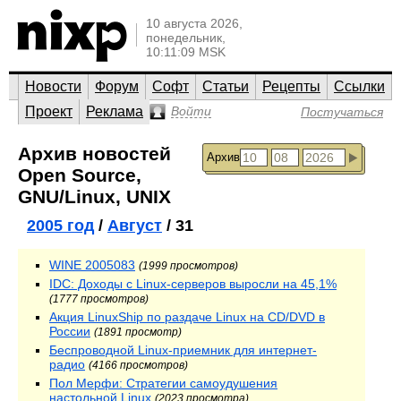
10 августа 2026,
понедельник,
10:11:09 MSK
Новости
Форум
Софт
Статьи
Рецепты
Ссылки
Проект
Реклама
Войти
Постучаться
Архив новостей
Архив
Open Source,
GNU/Linux, UNIX
2005 год
/
Август
/ 31
WINE 2005083
(1999 просмотров)
IDC: Доходы с Linux-серверов выросли на 45,1%
(1777 просмотров)
Акция LinuxShip по раздаче Linux на CD/DVD в
России
(1891 просмотр)
Беспроводной Linux-приемник для интернет-
радио
(4166 просмотров)
Пол Мерфи: Стратегии самоудушения
настольной Linux
(2023 просмотра)