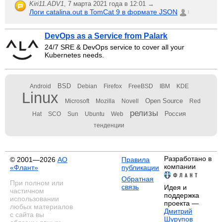
Kiri11.ADV1
,
7 марта 2021 года в 12:01 →
Логи catalina.out в TomCat 9 в формате JSON
1
DevOps as a Service from Palark
24/7 SRE & DevOps service to cover all your
Kubernetes needs.
BSD
Android
Debian
Firefox
FreeBSD
IBM
KDE
Linux
Open Source
Microsoft
Mozilla
Novell
Red
релизы
Россия
Hat
SCO
Sun
Ubuntu
Web
тенденции
Разработано в
© 2001—2026
АО
Правила
компании
«Флант»
публикации
Обратная
При полном или
связь
Идея и
частичном
поддержка
использовании
проекта —
любых материалов
Дмитрий
с сайта вы
Шурупов