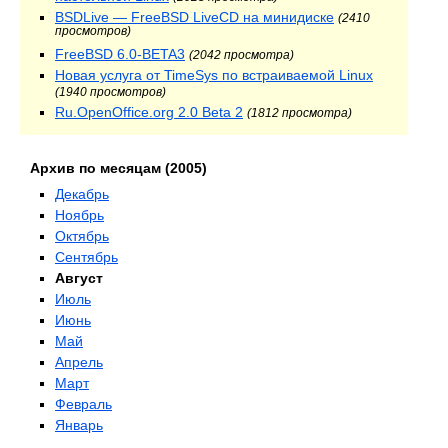
BSDLive — FreeBSD LiveCD на минидиске
(2410
просмотров)
FreeBSD 6.0-BETA3
(2042 просмотра)
Новая услуга от TimeSys по встраиваемой Linux
(1940 просмотров)
Ru.OpenOffice.org 2.0 Beta 2
(1812 просмотра)
Архив по месяцам (2005)
Декабрь
Ноябрь
Октябрь
Сентябрь
Август
Июль
Июнь
Май
Апрель
Март
Февраль
Январь