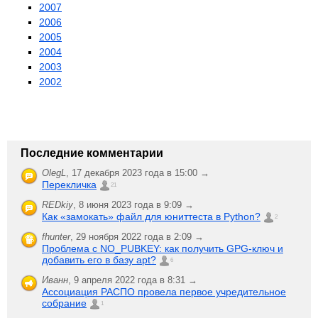
2007
2006
2005
2004
2003
2002
Последние комментарии
OlegL
,
17 декабря 2023 года в 15:00 →
Перекличка
21
REDkiy
,
8 июня 2023 года в 9:09 →
Как «замокать» файл для юниттеста в Python?
2
fhunter
,
29 ноября 2022 года в 2:09 →
Проблема с NO_PUBKEY: как получить GPG-ключ и
добавить его в базу apt?
6
Иванн
,
9 апреля 2022 года в 8:31 →
Ассоциация РАСПО провела первое учредительное
собрание
1