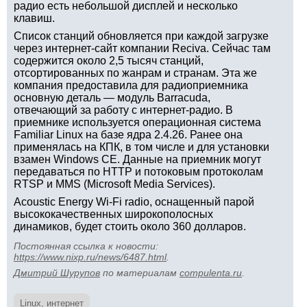
радио есть небольшой дисплей и несколько
клавиш.
Список станций обновляется при каждой загрузке
через интернет-сайт компании Reciva. Сейчас там
содержится около 2,5 тысяч станций,
отсортированных по жанрам и странам. Эта же
компания предоставила для радиоприемника
основную деталь — модуль Barracuda,
отвечающий за работу с интернет-радио. В
приемнике используется операционная система
Familiar Linux на базе ядра 2.4.26. Ранее она
применялась на КПК, в том числе и для установки
взамен Windows CE. Данные на приемник могут
передаваться по HTTP и потоковым протоколам
RTSP и MMS (Microsoft Media Services).
Acoustic Energy Wi-Fi radio, оснащенный парой
высококачественных широкополосных
динамиков, будет стоить около 360 долларов.
Постоянная ссылка к новости:
https://www.nixp.ru/news/6487.html
.
Дмитрий Шурупов
по материалам
compulenta.ru
.
Linux
,
интернет