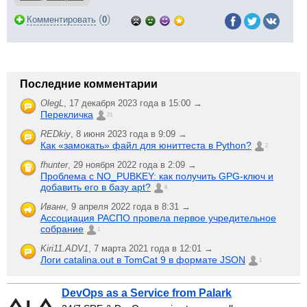
(
)
Комментировать
0
Последние комментарии
OlegL
,
17 декабря 2023 года в 15:00 →
Перекличка
21
REDkiy
,
8 июня 2023 года в 9:09 →
Как «замокать» файл для юниттеста в Python?
2
fhunter
,
29 ноября 2022 года в 2:09 →
Проблема с NO_PUBKEY: как получить GPG-ключ и
добавить его в базу apt?
6
Иванн
,
9 апреля 2022 года в 8:31 →
Ассоциация РАСПО провела первое учредительное
собрание
1
Kiri11.ADV1
,
7 марта 2021 года в 12:01 →
Логи catalina.out в TomCat 9 в формате JSON
1
DevOps as a Service from Palark