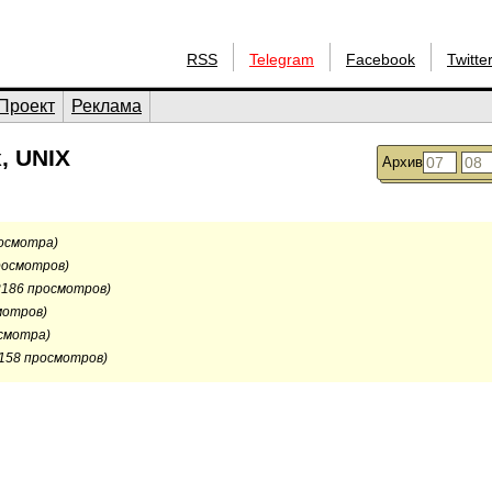
RSS
Telegram
Facebook
Twitte
Проект
Реклама
, UNIX
Архив
росмотра)
росмотров)
2186 просмотров)
мотров)
осмотра)
2158 просмотров)