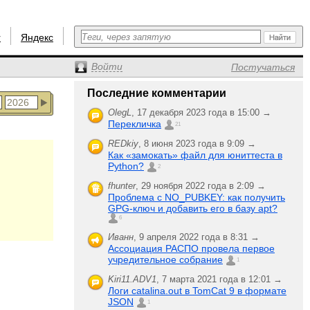
r
Яндекс
Войти
Постучаться
Последние комментарии
OlegL
,
17 декабря 2023 года в 15:00 →
Перекличка
21
REDkiy
,
8 июня 2023 года в 9:09 →
Как «замокать» файл для юниттеста в
Python?
2
fhunter
,
29 ноября 2022 года в 2:09 →
Проблема с NO_PUBKEY: как получить
GPG-ключ и добавить его в базу apt?
6
Иванн
,
9 апреля 2022 года в 8:31 →
Ассоциация РАСПО провела первое
учредительное собрание
1
Kiri11.ADV1
,
7 марта 2021 года в 12:01 →
Логи catalina.out в TomCat 9 в формате
JSON
1