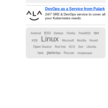
DevOps as a Service from Palark
24/7 SRE & DevOps service to cover all
your Kubernetes needs.
BSD
Android
Debian
Firefox
FreeBSD
IBM
Linux
KDE
Microsoft
Mozilla
Novell
Open Source
Red Hat
SCO
Sun
Ubuntu
релизы
Россия
Web
тенденции