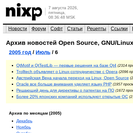
7 августа 2026,
пятница,
08:36:48 MSK
Новости
Форум
Софт
Статьи
Рецепты
Ссылки
Архив новостей Open Source, GNU/Linux
2005 год
/
Июль
/ 6
QtMotif и QtTestLib — первые решения на базе Qt4
(2314 п
Trolltech объявляет о Linux-сотрудничестве с Opera
(2096 п
Австрийская Вена начала переход на Linux, Open Source
(
Oracle все больше внимания уделяет языку PHP
(1957 прос
Решающий день для директивы о патентах на ПО
(1672 пр
Более 20% японских компаний используют открытые ОС
(
Архив по месяцам (2005)
Декабрь
Ноябрь