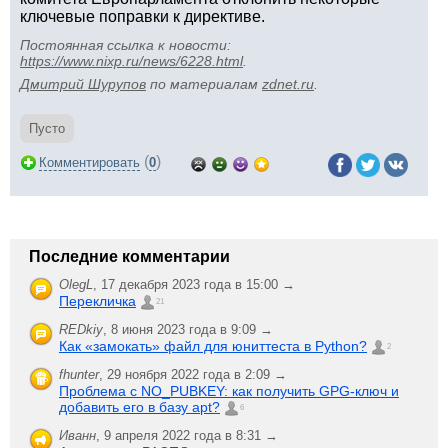
ключевые поправки к директиве.
Постоянная ссылка к новости:
https://www.nixp.ru/news/6228.html
.
Дмитрий Шурупов
по материалам
zdnet.ru
.
Пусто
(
)
Комментировать
0
Последние комментарии
OlegL
,
17 декабря 2023 года в 15:00 →
Перекличка
21
REDkiy
,
8 июня 2023 года в 9:09 →
Как «замокать» файл для юниттеста в Python?
2
fhunter
,
29 ноября 2022 года в 2:09 →
Проблема с NO_PUBKEY: как получить GPG-ключ и
добавить его в базу apt?
6
Иванн
,
9 апреля 2022 года в 8:31 →