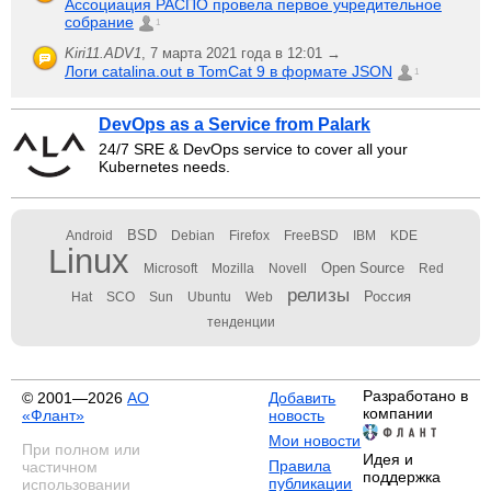
Ассоциация РАСПО провела первое учредительное
собрание
1
Kiri11.ADV1
,
7 марта 2021 года в 12:01 →
Логи catalina.out в TomCat 9 в формате JSON
1
DevOps as a Service from Palark
24/7 SRE & DevOps service to cover all your
Kubernetes needs.
BSD
Android
Debian
Firefox
FreeBSD
IBM
KDE
Linux
Open Source
Microsoft
Mozilla
Novell
Red
релизы
Россия
Hat
SCO
Sun
Ubuntu
Web
тенденции
Разработано в
© 2001—2026
АО
Добавить
компании
«Флант»
новость
Мои новости
При полном или
Идея и
Правила
частичном
поддержка
публикации
использовании