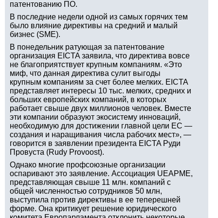
патентованию ПО.
В последние недели одной из самых горячих тем
было влияние директивы на средний и малый
бизнес (SME).
В понедельник ратующая за патентование
организация EICTA заявила, что директива вовсе
не благоприятствует крупным компаниям. «Это
миф, что данная директива сулит выгоды
крупным компаниям за счет более мелких. EICTA
представляет интересы 10 тыс. мелких, средних и
больших европейских компаний, в которых
работает свыше двух миллионов человек. Вместе
эти компании образуют экосистему инноваций,
необходимую для достижении главной цели ЕС —
создания и наращивания числа рабочих мест», —
говорится в заявлении президента EICTA Руди
Провуста (Rudy Provoost).
Однако многие профсоюзные организации
оспаривают это заявление. Ассоциация UEAPME,
представляющая свыше 11 млн. компаний с
общей численностью сотрудников 50 млн,
выступила против директивы в ее теперешней
форме. Она критикует решение юридического
комитета Европарламента отклонить некоторые