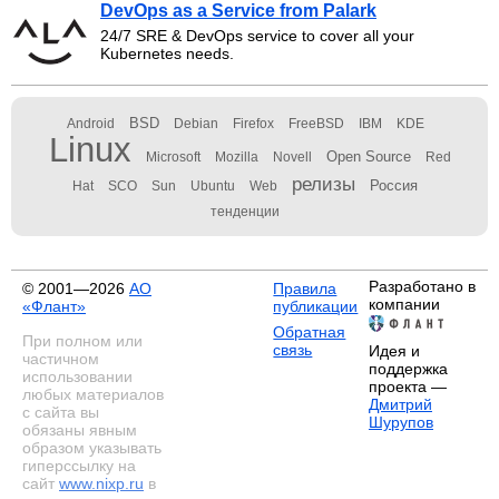
DevOps as a Service from Palark
24/7 SRE & DevOps service to cover all your
Kubernetes needs.
BSD
Android
Debian
Firefox
FreeBSD
IBM
KDE
Linux
Open Source
Microsoft
Mozilla
Novell
Red
релизы
Россия
Hat
SCO
Sun
Ubuntu
Web
тенденции
Разработано в
© 2001—2026
АО
Правила
компании
«Флант»
публикации
Обратная
При полном или
связь
Идея и
частичном
поддержка
использовании
проекта —
любых материалов
Дмитрий
с сайта вы
Шурупов
обязаны явным
образом указывать
гиперссылку на
сайт
www.nixp.ru
в