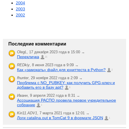
2004
2003
2002
Последние комментарии
OlegL
,
17 декабря 2023 года в 15:00 →
Перекличка
21
REDkiy
,
8 июня 2023 года в 9:09 →
Как «замокать» файл для юниттеста в Python?
2
fhunter
,
29 ноября 2022 года в 2:09 →
Проблема с NO_PUBKEY: как получить GPG-ключ и
добавить его в базу apt?
6
Иванн
,
9 апреля 2022 года в 8:31 →
Ассоциация РАСПО провела первое учредительное
собрание
1
Kiri11.ADV1
,
7 марта 2021 года в 12:01 →
Логи catalina.out в TomCat 9 в формате JSON
1