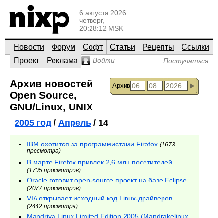
6 августа 2026,
четверг,
20:28:12 MSK
Новости
Форум
Софт
Статьи
Рецепты
Ссылки
Проект
Реклама
Войти
Постучаться
Архив новостей
Архив
Open Source,
GNU/Linux, UNIX
2005 год
/
Апрель
/ 14
IBM охотится за программистами Firefox
(1673
просмотра)
В марте Firefox привлек 2,6 млн посетителей
(1705 просмотров)
Oracle готовит open-source проект на базе Eclipse
(2077 просмотров)
VIA открывает исходный код Linux-драйверов
(2442 просмотра)
Mandriva Linux Limited Edition 2005 (Mandrakelinux