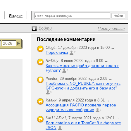
r
Яндекс
Войти
Постучаться
Последние комментарии
OlegL
,
17 декабря 2023 года в 15:00 →
Перекличка
21
REDkiy
,
8 июня 2023 года в 9:09 →
Как «замокать» файл для юниттеста в
Python?
2
fhunter
,
29 ноября 2022 года в 2:09 →
Проблема с NO_PUBKEY: как получить
GPG-ключ и добавить его в базу apt?
6
Иванн
,
9 апреля 2022 года в 8:31 →
Ассоциация РАСПО провела первое
учредительное собрание
1
Kiri11.ADV1
,
7 марта 2021 года в 12:01 →
Логи catalina.out в TomCat 9 в формате
JSON
1