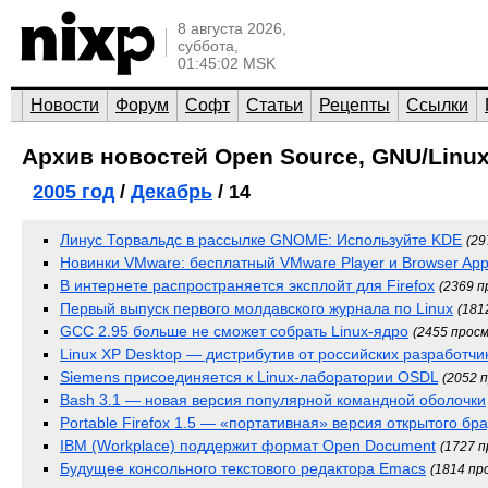
8 августа 2026,
суббота,
01:45:02 MSK
Новости
Форум
Софт
Статьи
Рецепты
Ссылки
Архив новостей Open Source, GNU/Linux
2005 год
/
Декабрь
/ 14
Линус Торвальдс в рассылке GNOME: Используйте KDE
(29
Новинки VMware: бесплатный VMware Player и Browser App
В интернете распространяется эксплойт для Firefox
(2369 
Первый выпуск первого молдавского журнала по Linux
(181
GCC 2.95 больше не сможет собрать Linux-ядро
(2455 прос
Linux XP Desktop — дистрибутив от российских разработчи
Siemens присоединяется к Linux-лаборатории OSDL
(2052 
Bash 3.1 — новая версия популярной командной оболочки
Portable Firefox 1.5 — «портативная» версия открытого бр
IBM (Workplace) поддержит формат Open Document
(1727 
Будущее консольного текстового редактора Emacs
(1814 пр