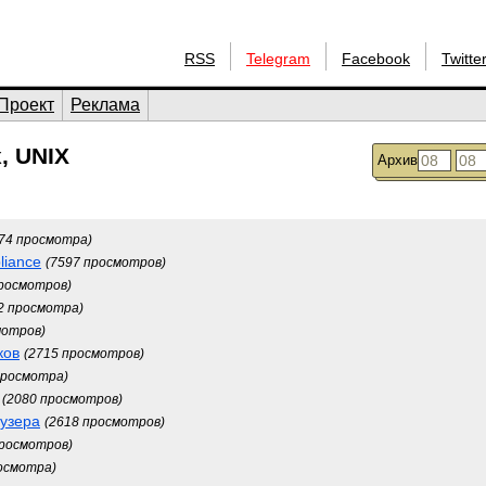
RSS
Telegram
Facebook
Twitte
Проект
Реклама
, UNIX
Архив
74 просмотра)
liance
(7597 просмотров)
просмотров)
2 просмотра)
мотров)
ков
(2715 просмотров)
просмотра)
(2080 просмотров)
аузера
(2618 просмотров)
просмотров)
осмотра)