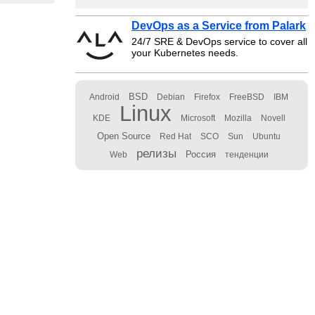
DevOps as a Service from Palark
24/7 SRE & DevOps service to cover all
your Kubernetes needs.
BSD
Android
Debian
Firefox
FreeBSD
IBM
Linux
KDE
Microsoft
Mozilla
Novell
Open Source
Red Hat
SCO
Sun
Ubuntu
релизы
Россия
Web
тенденции