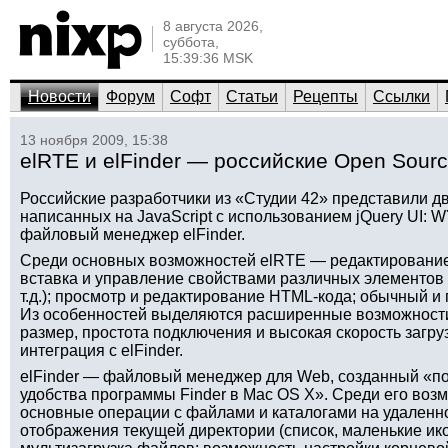
8 августа 2026,
суббота,
15:39:36 MSK
Новости
Форум
Софт
Статьи
Рецепты
Ссылки
13 ноября 2009, 15:38
elRTE и elFinder — российские Open Sourc
Российские разработчики из «Студии 42» представили дв
написанных на JavaScript с использованием jQuery UI:
файловый менеджер elFinder.
Среди основных возможностей elRTE — редактирование т
вставка и управление свойствами различных элементов 
т.д.); просмотр и редактирование HTML-кода; обычный 
Из особенностей выделяются расширенные возможност
размер, простота подключения и высокая скорость загру
интеграция с elFinder.
elFinder — файловый менеджер для Web, созданный «по
удобства программы Finder в Mac OS X». Среди его воз
основные операции с файлами и каталогами на удаленно
отображения текущей директории (список, маленькие ико