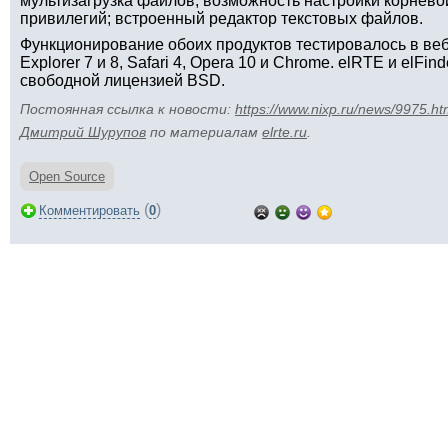
мультизагрузка файлов; возможность настройки корневой
привилегий; встроенный редактор текстовых файлов.
Функционирование обоих продуктов тестировалось в веб-бр
Explorer 7 и 8, Safari 4, Opera 10 и Chrome. elRTE и elFi
свободной лицензией BSD.
Постоянная ссылка к новости:
https://www.nixp.ru/news/9975.ht
Дмитрий Шурупов
по материалам
elrte.ru
.
Open Source
(
)
Комментировать
0