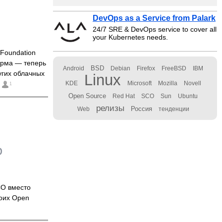
DevOps as a Service from Palark
24/7 SRE & DevOps service to cover all
your Kubernetes needs.
 Foundation
рма — теперь
BSD
Android
Debian
Firefox
FreeBSD
IBM
угих облачных
Linux
KDE
Microsoft
Mozilla
Novell
1
Open Source
Red Hat
SCO
Sun
Ubuntu
релизы
Россия
Web
тенденции
O вместо
оих Open