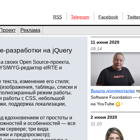
RSS
Telegram
Facebook
Twitte
Проект
Реклама
11 июня 2020
09:14
e-разработки на jQuery
а своих Open Source-проекта,
 WYSIWYG-редактор elRTE и
екста, изменение его стиля;
(изображения, таблицы, списки и
Вышла документалка
пр
и полноэкранный режим работы.
Software Foundation — 
и работы с CSS, небольшой
зки, поддержка локализации,
на YouTube
1
2 июня 2020
д вдохновением от простоты и
можностей и особенностей — все
11:10
м сервере; три вида
нки и предпросмотр);