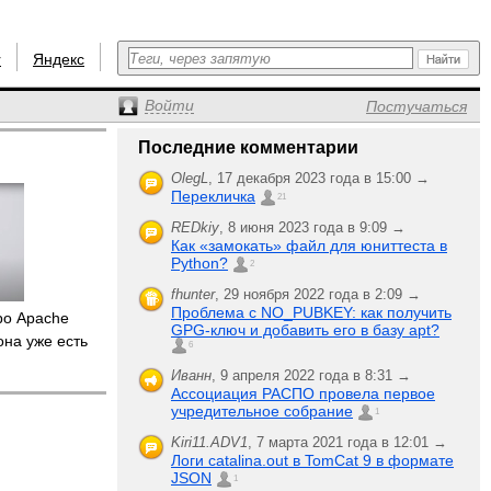
r
Яндекс
Войти
Постучаться
Последние комментарии
OlegL
,
17 декабря 2023 года в 15:00 →
Перекличка
21
REDkiy
,
8 июня 2023 года в 9:09 →
Как «замокать» файл для юниттеста в
Python?
2
fhunter
,
29 ноября 2022 года в 2:09 →
Проблема с NO_PUBKEY: как получить
о Apache
GPG-ключ и добавить его в базу apt?
она уже есть
6
Иванн
,
9 апреля 2022 года в 8:31 →
Ассоциация РАСПО провела первое
учредительное собрание
1
Kiri11.ADV1
,
7 марта 2021 года в 12:01 →
Логи catalina.out в TomCat 9 в формате
JSON
1