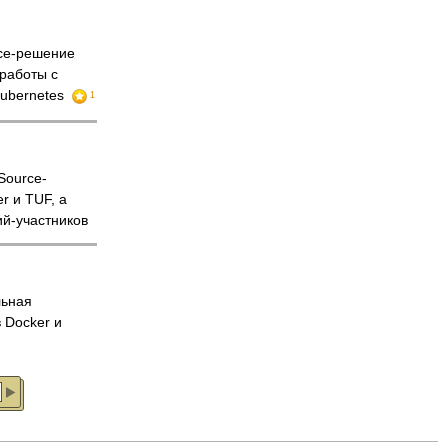
ce-решение
работы с
Kubernetes
1
Source-
r и TUF, а
ий-участников
ьная
 Docker и