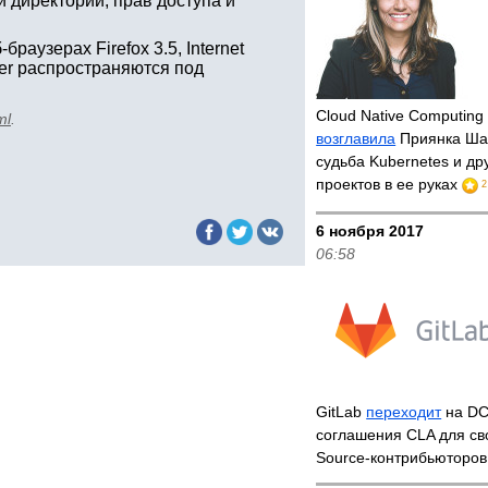
 директории, прав доступа и
аузерах Firefox 3.5, Internet
nder распространяются под
Cloud Native Computing
ml
.
возглавила
Приянка Ша
судьба Kubernetes и др
проектов в ее руках
2
6 ноября 2017
06:58
GitLab
переходит
на DC
соглашения CLA для св
Source-контрибьюторов