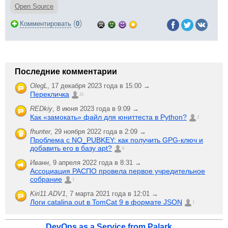
Open Source
(
)
Комментировать
0
Последние комментарии
OlegL
,
17 декабря 2023 года в 15:00 →
Перекличка
21
REDkiy
,
8 июня 2023 года в 9:09 →
Как «замокать» файл для юниттеста в Python?
2
fhunter
,
29 ноября 2022 года в 2:09 →
Проблема с NO_PUBKEY: как получить GPG-ключ и
добавить его в базу apt?
6
Иванн
,
9 апреля 2022 года в 8:31 →
Ассоциация РАСПО провела первое учредительное
собрание
1
Kiri11.ADV1
,
7 марта 2021 года в 12:01 →
Логи catalina.out в TomCat 9 в формате JSON
1
DevOps as a Service from Palark