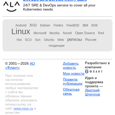
24/7 SRE & DevOps service to cover all your
Kubernetes needs.
BSD
Android
Debian
Firefox
FreeBSD
IBM
KDE
Linux
Open Source
Microsoft
Mozilla
Novell
Red
релизы
Россия
Hat
SCO
Sun
Ubuntu
Web
тенденции
Разработано в
© 2001—2026
АО
Добавить
компании
«Флант»
новость
Мои новости
При полном или
Идея и
Правила
частичном
поддержка
публикации
использовании
проекта —
любых материалов
Обратная
Дмитрий
с сайта вы
связь
Шурупов
обязаны явным
образом указывать
гиперссылку на
сайт
www.nixp.ru
в
качестве