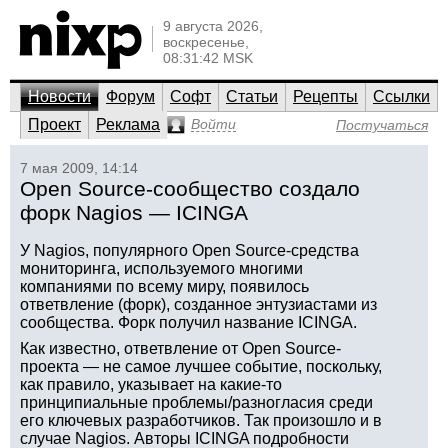
9 августа 2026,
воскресенье,
08:31:42 MSK
Новости
Форум
Софт
Статьи
Рецепты
Ссылки
Проект
Реклама
Войти
Постучаться
7 мая 2009, 14:14
Open Source-сообщество создало
форк Nagios — ICINGA
У Nagios, популярного Open Source-средства
мониторинга, используемого многими
компаниями по всему миру, появилось
ответвление (форк), созданное энтузиастами из
сообщества. Форк получил название ICINGA.
Как известно, ответвление от Open Source-
проекта — не самое лучшее событие, поскольку,
как правило, указывает на какие-то
принципиальные проблемы/разногласия среди
его ключевых разработчиков. Так произошло и в
случае Nagios. Авторы ICINGA подробности