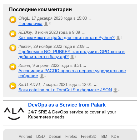
Последние комментарии
OlegL
,
17 декабря 2023 года в 15:00 →
Перекличка
21
REDkiy
,
8 июня 2023 года в 9:09 →
Как «замокать» файл для юниттеста в Python?
2
fhunter
,
29 ноября 2022 года в 2:09 →
Проблема с NO_PUBKEY: как получить GPG-ключ и
добавить его в базу apt?
6
Иванн
,
9 апреля 2022 года в 8:31 →
Ассоциация РАСПО провела первое учредительное
собрание
1
Kiri11.ADV1
,
7 марта 2021 года в 12:01 →
Логи catalina.out в TomCat 9 в формате JSON
1
DevOps as a Service from Palark
24/7 SRE & DevOps service to cover all your
Kubernetes needs.
BSD
Android
Debian
Firefox
FreeBSD
IBM
KDE