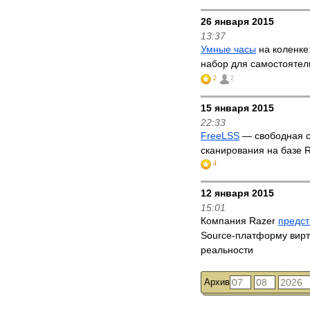
26 января 2015
13:37
Умные часы
на коленке
набор для самостоятел
2
2
15 января 2015
22:33
FreeLSS
— свободная с
сканирования на базе R
4
12 января 2015
15:01
Компания Razer
предс
Source-платформу вир
реальности
Архив