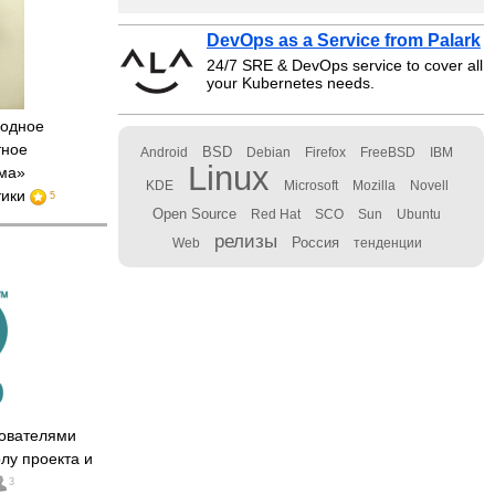
DevOps as a Service from Palark
24/7 SRE & DevOps service to cover all
your Kubernetes needs.
одное
тное
BSD
Android
Debian
Firefox
FreeBSD
IBM
Linux
ома»
KDE
Microsoft
Mozilla
Novell
тики
5
Open Source
Red Hat
SCO
Sun
Ubuntu
релизы
Россия
Web
тенденции
нователями
лу проекта и
3