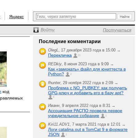
r
Яндекс
Войти
Постучаться
Последние комментарии
OlegL
,
17 декабря 2023 года в 15:00 →
Перекличка
21
REDkiy
,
8 июня 2023 года в 9:09 →
Как «замокать» файл для юниттеста в
Python?
2
fhunter
,
29 ноября 2022 года в 2:09 →
Проблема с NO_PUBKEY: как получить
л
код
GPG-ключ и добавить его в базу apt?
правляемых
6
Иванн
,
9 апреля 2022 года в 8:31 →
Ассоциация РАСПО провела первое
учредительное собрание
1
Kiri11.ADV1
,
7 марта 2021 года в 12:01 →
Логи catalina.out в TomCat 9 в формате
JSON
1