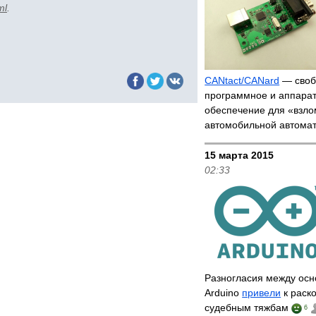
ml
.
CANtact/CANard
— своб
программное и аппара
обеспечение для «взл
автомобильной автома
15 марта 2015
02:33
Разногласия между ос
Arduino
привели
к раско
судебным тяжбам
6