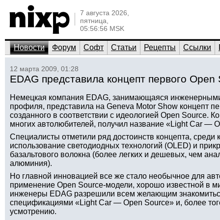
7 августа 2026,
пятница,
05:56:56 MSK
Новости
Форум
Софт
Статьи
Рецепты
Ссылки
12 марта 2009, 01:28
EDAG представила концепт первого Open 
Немецкая компания EDAG, занимающаяся инженерными
профиля, представила на Geneva Motor Show концепт пе
созданного в соответствии с идеологией Open Source. К
многих автолюбителей, получил название «Light Car — O
Специалисты отметили ряд достоинств концепта, среди 
использование светодиодных технологий (OLED) и прик
базальтового волокна (более легких и дешевых, чем ана
алюминия).
Но главной инновацией все же стало необычное для ав
применение Open Source-модели, хорошо известной в м
инженеры EDAG разрешили всем желающим знакомиться
спецификациями «Light Car — Open Source» и, более то
усмотрению.