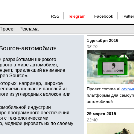
RSS
Telegram
Facebook
Twitte
Проект
Реклама
1 декабря 2016
08:19
Source-автомобиля
 разработками широкого
рвого в мире автомобиля,
онцепт, привлекший внимание
pen Source».
которых, например, широкое
репляемых к шасси панелей из
Проект comma.ai
откры
логи из углеродных волокон или
платформы для самоу
автомобилей
томобильной индустрии
ире программного обеспечения:
29 марта 2015
 с технологическими
23:40
го, модифицировать их по своему