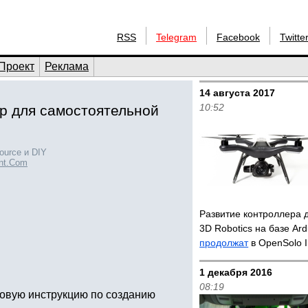
RSS
Telegram
Facebook
Twitte
Проект
Реклама
14 августа 2017
10:52
ор для самостоятельной
ource и DIY
int.Com
Развитие контроллера 
3D Robotics на базе Ard
продолжат
в OpenSolo In
1 декабря 2016
08:19
говую инструкцию по созданию