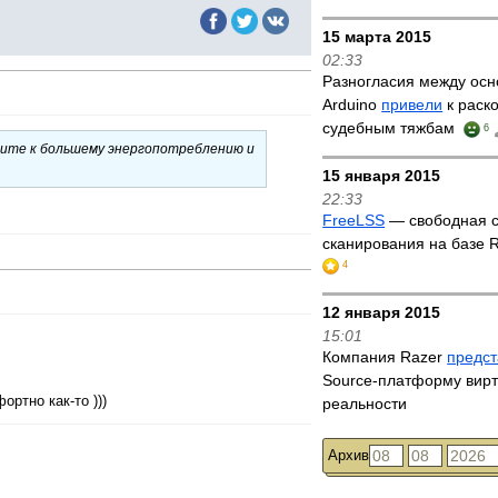
15 марта 2015
02:33
Разногласия между ос
Arduino
привели
к раско
судебным тяжбам
6
дите к большему энергопотреблению и
15 января 2015
22:33
FreeLSS
— свободная с
сканирования на базе R
4
12 января 2015
15:01
Компания Razer
предс
Source-платформу вир
ртно как-то )))
реальности
Архив