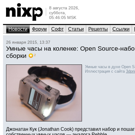
8 августа 2026,
суббота,
05:46:05 MSK
Новости
Форум
Софт
Статьи
Рецепты
Ссылки
26 января 2015, 13:37
Умные часы на коленке: Open Source-наб
сборки
2
Умные часы в духе Open S
Иллюстрация с сайта
3dpr
Джонатан Кук (Jonathan Cook) представил набор и поша
собственных умных часов — аналога Pebble.