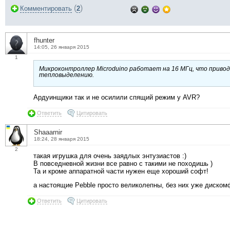
(
)
Комментировать
2
fhunter
14:05, 26 января 2015
1
Микроконтроллер Microduino работает на 16 МГц, что приво
тепловыделению.
Ардуинщики так и не осилили спящий режим у AVR?
Ответить
Цитировать
Shaaarnir
18:24, 28 января 2015
2
такая игрушка для очень заядлых энтузиастов :)
В повседневной жизни все равно с такими не походишь )
Та и кроме аппаратной части нужен еще хороший софт!
а настоящие Pebble просто великолепны, без них уже дискомфо
Ответить
Цитировать