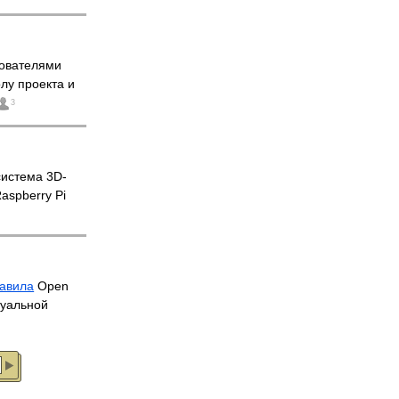
нователями
лу проекта и
3
истема 3D-
aspberry Pi
тавила
Open
туальной