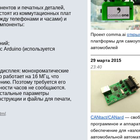
нентов и печатных деталей,
стоят из коммутационных плат
жду телефонами и часами) и
омпоненты:
Проект comma.ai
откры
платформы для самоу
ний;
автомобилей
 Arduino (используется
29 марта 2015
23:40
дисплея: монохроматические
 работает на 16 МГц, что
нию. Поэтому требуется его
ности часов не сообщаются.
 остальные параметры
струкции и файлы для печати,
tml
.
CANtact/CANard
— своб
программное и аппара
обеспечение для «взл
автомобильной автома