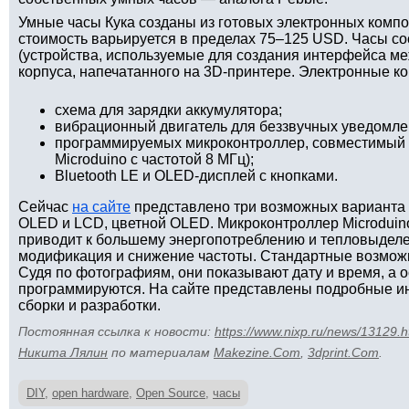
Умные часы Кука созданы из готовых электронных компо
стоимость варьируется в пределах 75–125 USD. Часы со
(устройства, используемые для создания интерфейса ме
корпуса, напечатанного на 3D-принтере. Электронные к
схема для зарядки аккумулятора;
вибрационный двигатель для беззвучных уведомле
программируемых микроконтроллер, совместимый с
Microduino с частотой 8 МГц);
Bluetooth LE и OLED-дисплей с кнопками.
Сейчас
на сайте
представлено три возможных варианта 
OLED и LCD, цветной OLED. Микроконтроллер Microduino
приводит к большему энергопотреблению и тепловыделе
модификация и снижение частоты. Стандартные возмож
Судя по фотографиям, они показывают дату и время, а
программируются. На сайте представлены подробные ин
сборки и разработки.
Постоянная ссылка к новости:
https://www.nixp.ru/news/13129.h
Никита Лялин
по материалам
Makezine.Com
,
3dprint.Com
.
DIY
,
open hardware
,
Open Source
,
часы