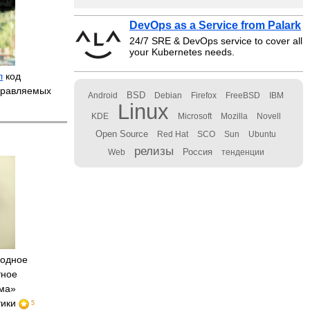
DevOps as a Service from Palark
24/7 SRE & DevOps service to cover all
your Kubernetes needs.
л
код
правляемых
BSD
Android
Debian
Firefox
FreeBSD
IBM
Linux
KDE
Microsoft
Mozilla
Novell
Open Source
Red Hat
SCO
Sun
Ubuntu
релизы
Россия
Web
тенденции
одное
тное
ома»
тики
5