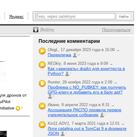
r
Яндекс
Войти
Постучаться
Последние комментарии
OlegL
,
17 декабря 2023 года в 15:00 →
Перекличка
21
REDkiy
,
8 июня 2023 года в 9:09 →
Как «замокать» файл для юниттеста в
Python?
2
fhunter
,
29 ноября 2022 года в 2:09 →
Проблема с NO_PUBKEY: как получить
GPG-ключ и добавить его в базу apt?
для дронов от
6
uPilot
Иванн
,
9 апреля 2022 года в 8:31 →
itiative
1
Ассоциация РАСПО провела первое
учредительное собрание
1
Kiri11.ADV1
,
7 марта 2021 года в 12:01 →
Логи catalina.out в TomCat 9 в формате
JSON
1