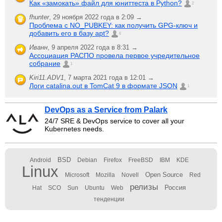
Как «замокать» файл для юниттеста в Python?
2
fhunter
,
29 ноября 2022 года в 2:09 →
Проблема с NO_PUBKEY: как получить GPG-ключ и
добавить его в базу apt?
6
Иванн
,
9 апреля 2022 года в 8:31 →
Ассоциация РАСПО провела первое учредительное
собрание
1
Kiri11.ADV1
,
7 марта 2021 года в 12:01 →
Логи catalina.out в TomCat 9 в формате JSON
1
DevOps as a Service from Palark
24/7 SRE & DevOps service to cover all your
Kubernetes needs.
BSD
Android
Debian
Firefox
FreeBSD
IBM
KDE
Linux
Open Source
Microsoft
Mozilla
Novell
Red
релизы
Россия
Hat
SCO
Sun
Ubuntu
Web
тенденции