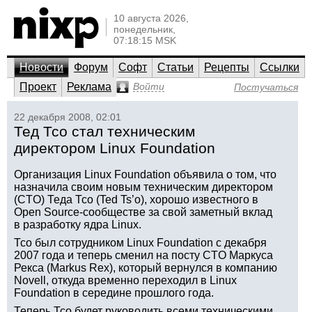
10 августа 2026,
понедельник,
07:18:15 MSK
Новости
Форум
Софт
Статьи
Рецепты
Ссылки
Проект
Реклама
Войти
Постучаться
22 декабря 2008, 02:01
Тед Тсо стал техническим
директором Linux Foundation
Организация Linux Foundation объявила о том, что
назначила своим новым техническим директором
(CTO) Теда Тсо (Ted Ts’o), хорошо известного в
Open Source-сообществе за свой заметный вклад
в разработку ядра Linux.
Тсо был сотрудником Linux Foundation с декабря
2007 года и теперь сменил на посту CTO Маркуса
Рекса (Markus Rex), который вернулся в компанию
Novell, откуда временно переходил в Linux
Foundation в середине прошлого года.
Теперь Тсо будет руководить всеми техническими