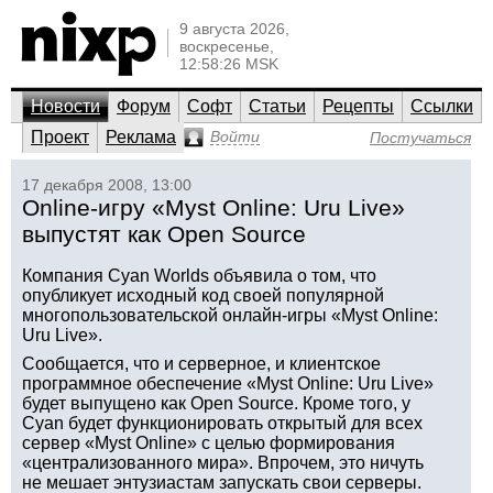
9 августа 2026,
воскресенье,
12:58:26 MSK
Новости
Форум
Софт
Статьи
Рецепты
Ссылки
Проект
Реклама
Войти
Постучаться
17 декабря 2008, 13:00
Online-игру «Myst Online: Uru Live»
выпустят как Open Source
Компания Cyan Worlds объявила о том, что
опубликует исходный код своей популярной
многопользовательской онлайн-игры «Myst Online:
Uru Live».
Сообщается, что и серверное, и клиентское
программное обеспечение «Myst Online: Uru Live»
будет выпущено как Open Source. Кроме того, у
Cyan будет функционировать открытый для всех
сервер «Myst Online» с целью формирования
«централизованного мира». Впрочем, это ничуть
не мешает энтузиастам запускать свои серверы.