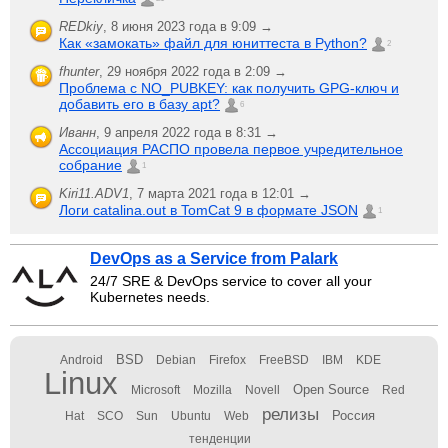
REDkiy
,
8 июня 2023 года в 9:09 →
Как «замокать» файл для юниттеста в Python?
2
fhunter
,
29 ноября 2022 года в 2:09 →
Проблема с NO_PUBKEY: как получить GPG-ключ и
добавить его в базу apt?
6
Иванн
,
9 апреля 2022 года в 8:31 →
Ассоциация РАСПО провела первое учредительное
собрание
1
Kiri11.ADV1
,
7 марта 2021 года в 12:01 →
Логи catalina.out в TomCat 9 в формате JSON
1
DevOps as a Service from Palark
24/7 SRE & DevOps service to cover all your
Kubernetes needs.
BSD
Android
Debian
Firefox
FreeBSD
IBM
KDE
Linux
Open Source
Microsoft
Mozilla
Novell
Red
релизы
Россия
Hat
SCO
Sun
Ubuntu
Web
тенденции