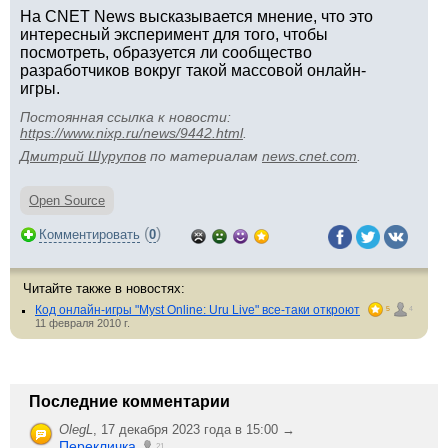
На CNET News высказывается мнение, что это
интересный эксперимент для того, чтобы
посмотреть, образуется ли сообщество
разработчиков вокруг такой массовой онлайн-
игры.
Постоянная ссылка к новости:
https://www.nixp.ru/news/9442.html
.
Дмитрий Шурупов
по материалам
news.cnet.com
.
Open Source
(
)
Комментировать
0
Читайте также в новостях:
Код онлайн-игры "Myst Online: Uru Live" все-таки откроют
5
4
11 февраля 2010 г.
Последние комментарии
OlegL
,
17 декабря 2023 года в 15:00 →
Перекличка
21