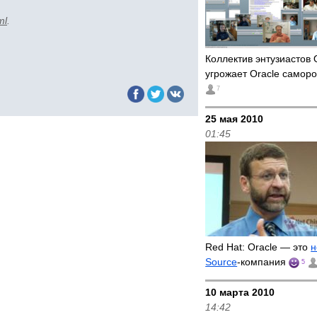
ml
.
Коллектив энтузиастов 
угрожает Oracle самор
7
25 мая 2010
01:45
Red Hat: Oracle — это
н
Source
-компания
5
10 марта 2010
14:42