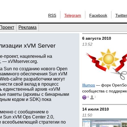
RSS
Telegram
Facebook
Twitte
Проект
Реклама
6 августа 2010
13:52
лизации xVM Server
e-проект, нацеленный на
 — xVMserver.org.
а Sun по созданию нового Open
граммного обеспечения Sun xVM
 Web-сайте разработчики могут
внести свой вклад в процесс
Illumos
— форк OpenSola
шь единственный архив «xVM
сообщества с поддержк
ьные пакеты (архивы с бинарными
4
3
одным кодом и SDK) пока
14 июля 2010
еменно с сообщением о
11:50
 Sun xVM Ops Center 2.0,
е всеобъемлющей стратегии по