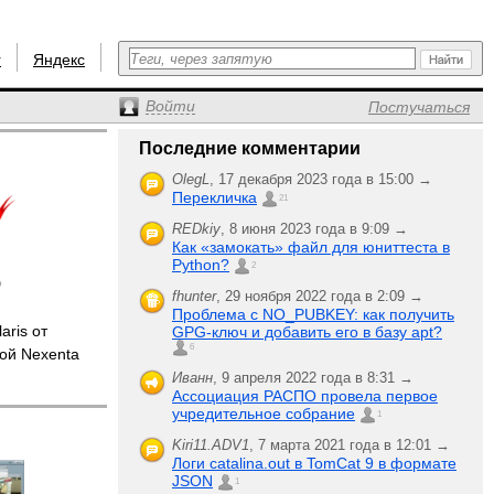
r
Яндекс
Войти
Постучаться
Последние комментарии
OlegL
,
17 декабря 2023 года в 15:00 →
Перекличка
21
REDkiy
,
8 июня 2023 года в 9:09 →
Как «замокать» файл для юниттеста в
Python?
2
fhunter
,
29 ноября 2022 года в 2:09 →
Проблема с NO_PUBKEY: как получить
ris от
GPG-ключ и добавить его в базу apt?
6
ой Nexenta
Иванн
,
9 апреля 2022 года в 8:31 →
Ассоциация РАСПО провела первое
учредительное собрание
1
Kiri11.ADV1
,
7 марта 2021 года в 12:01 →
Логи catalina.out в TomCat 9 в формате
JSON
1