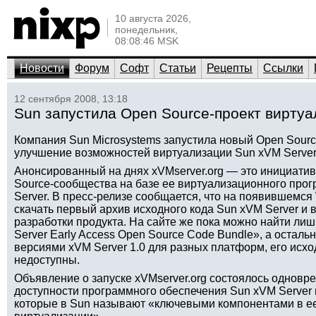
10 августа 2026,
понедельник,
08:08:46 MSK
Новости
Форум
Софт
Статьи
Рецепты
Ссылки
12 сентября 2008, 13:18
Sun запустила Open Source-проект виртуа
Компания Sun Microsystems запустила новый Open Sourc
улучшение возможностей виртуализации Sun xVM Server,
Анонсированный на днях xVMserver.org — это инициатив
Source-сообщества на базе ее виртуализационного про
Server. В пресс-релизе сообщается, что на появившемся
скачать первый архив исходного кода Sun xVM Server и 
разработки продукта. На сайте же пока можно найти ли
Server Early Access Open Source Code Bundle», а остал
версиями xVM Server 1.0 для разных платформ, его исх
недоступны.
Объявление о запуске xVMserver.org состоялось одновр
доступности программного обеспечения Sun xVM Server и
которые в Sun называют «ключевыми компонентами в е