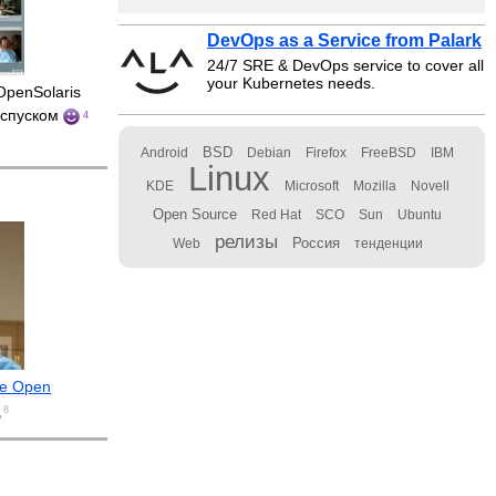
DevOps as a Service from Palark
24/7 SRE & DevOps service to cover all
your Kubernetes needs.
OpenSolaris
оспуском
4
BSD
Android
Debian
Firefox
FreeBSD
IBM
Linux
KDE
Microsoft
Mozilla
Novell
Open Source
Red Hat
SCO
Sun
Ubuntu
релизы
Россия
Web
тенденции
е Open
8