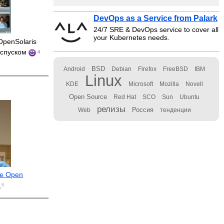
DevOps as a Service from Palark
24/7 SRE & DevOps service to cover all
your Kubernetes needs.
OpenSolaris
оспуском
4
BSD
Android
Debian
Firefox
FreeBSD
IBM
Linux
KDE
Microsoft
Mozilla
Novell
Open Source
Red Hat
SCO
Sun
Ubuntu
релизы
Россия
Web
тенденции
е Open
8