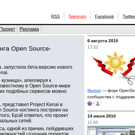
RSS
Telegram
Facebook
Twitte
Проект
Реклама
6 августа 2010
13:52
нга Open Source-
, запустила бета-версию нового
nai.
 кузница», апеллируя к
 известному в Open Source-мире
Illumos
— форк OpenSola
гих подобных сервисов можно
сообщества с поддержк
4
3
 представил Project Kenai в
 Source-хостинга построен на
ого, Брэй отметил, что проект
14 июля 2010
иальных сетей.
11:50
иса, одной из причин, побудивших
зможностей создания проектов,