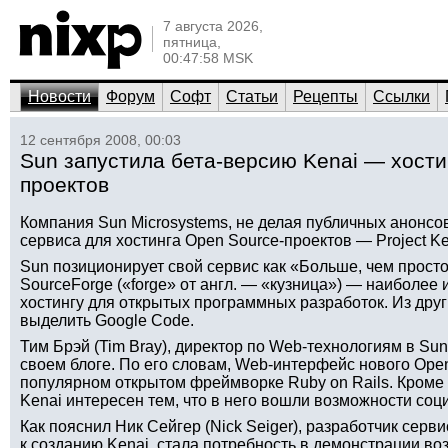
7 августа 2026,
пятница,
00:47:58 MSK
Новости
Форум
Софт
Статьи
Рецепты
Ссылки
12 сентября 2008, 00:03
Sun запустила бета-версию Kenai — хости
проектов
Компания Sun Microsystems, не делая публичных анонсов
сервиса для хостинга Open Source-проектов — Project Ke
Sun позиционирует свой сервис как «Больше, чем просто
SourceForge («forge» от англ. — «кузница») — наиболее
хостингу для открытых программных разработок. Из дру
выделить Google Code.
Тим Брэй (Tim Bray), директор по Web-технологиям в Sun,
своем блоге. По его словам, Web-интерфейс нового Open
популярном открытом фреймворке Ruby on Rails. Кроме т
Kenai интересен тем, что в него вошли возможности соц
Как пояснил Ник Сейгер (Nick Seiger), разработчик серв
к созданию Kenai, стала потребность в демонстрации во