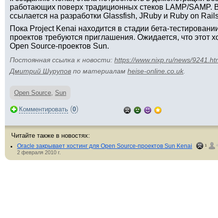
работающих поверх традиционных стеков LAMP/SAMP. В
ссылается на разработки Glassfish, JRuby и Ruby on Rails
Пока Project Kenai находится в стадии бета-тестировани
проектов требуются приглашения. Ожидается, что этот х
Open Source-проектов Sun.
Постоянная ссылка к новости:
https://www.nixp.ru/news/9241.ht
Дмитрий Шурупов
по материалам
heise-online.co.uk
.
Open Source
,
Sun
(
)
Комментировать
0
Читайте также в новостях:
Oracle закрывает хостинг для Open Source-проектов Sun Kenai
1
4
2 февраля 2010 г.