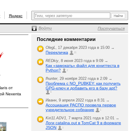
r
Яндекс
Войти
Постучаться
Последние комментарии
OlegL
,
17 декабря 2023 года в 15:00 →
Перекличка
21
REDkiy
,
8 июня 2023 года в 9:09 →
Как «замокать» файл для юниттеста в
Python?
2
fhunter
,
29 ноября 2022 года в 2:09 →
Проблема с NO_PUBKEY: как получить
ris от
GPG-ключ и добавить его в базу apt?
6
ой Nexenta
Иванн
,
9 апреля 2022 года в 8:31 →
Ассоциация РАСПО провела первое
учредительное собрание
1
Kiri11.ADV1
,
7 марта 2021 года в 12:01 →
Логи catalina.out в TomCat 9 в формате
JSON
1