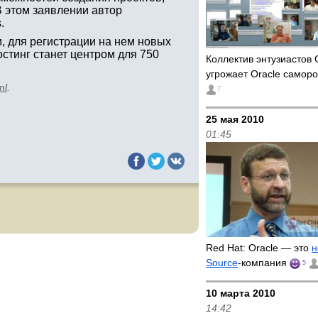
 этом заявлении автор
.
и, для регистрации на нем новых
остинг станет центром для 750
Коллектив энтузиастов 
угрожает Oracle самор
ml
.
7
25 мая 2010
01:45
Red Hat: Oracle — это
н
Source
-компания
5
10 марта 2010
14:42