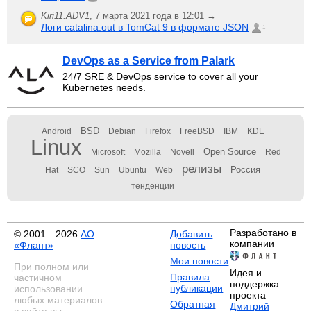
Kiri11.ADV1
,
7 марта 2021 года в 12:01 →
Логи catalina.out в TomCat 9 в формате JSON
1
DevOps as a Service from Palark
24/7 SRE & DevOps service to cover all your
Kubernetes needs.
BSD
Android
Debian
Firefox
FreeBSD
IBM
KDE
Linux
Open Source
Microsoft
Mozilla
Novell
Red
релизы
Россия
Hat
SCO
Sun
Ubuntu
Web
тенденции
Разработано в
© 2001—2026
АО
Добавить
компании
«Флант»
новость
Мои новости
При полном или
Идея и
Правила
частичном
поддержка
публикации
использовании
проекта —
любых материалов
Обратная
Дмитрий