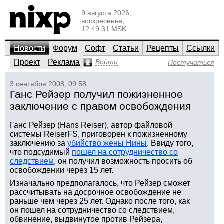
9 августа 2026,
воскресенье,
12:49:31 MSK
Новости
Форум
Софт
Статьи
Рецепты
Ссылки
Проект
Реклама
Войти
Постучаться
3 сентября 2008, 09:58
Ганс Рейзер получил пожизненное
заключение с правом освобождения
Ганс Рейзер (Hans Reiser), автор файловой
системы ReiserFS, приговорен к пожизненному
заключению за
убийство жены Нины
. Ввиду того,
что подсудимый
пошел на сотрудничество со
следствием
, он получил возможность просить об
освобождении через 15 лет.
Изначально предполагалось, что Рейзер сможет
рассчитывать на досрочное освобождение не
раньше чем через 25 лет. Однако после того, как
он пошел на сотрудничество со следствием,
обвинение, выдвинутое против Рейзера,