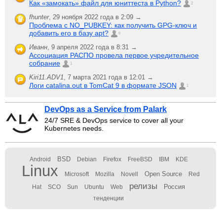
Как «замокать» файл для юниттеста в Python?
2
fhunter
,
29 ноября 2022 года в 2:09 →
Проблема с NO_PUBKEY: как получить GPG-ключ и
добавить его в базу apt?
6
Иванн
,
9 апреля 2022 года в 8:31 →
Ассоциация РАСПО провела первое учредительное
собрание
1
Kiri11.ADV1
,
7 марта 2021 года в 12:01 →
Логи catalina.out в TomCat 9 в формате JSON
1
DevOps as a Service from Palark
24/7 SRE & DevOps service to cover all your
Kubernetes needs.
BSD
Android
Debian
Firefox
FreeBSD
IBM
KDE
Linux
Open Source
Microsoft
Mozilla
Novell
Red
релизы
Россия
Hat
SCO
Sun
Ubuntu
Web
тенденции