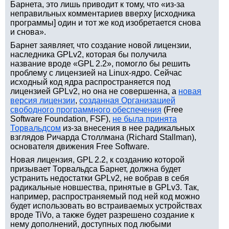
Барнета, это лишь приводит к тому, что «из-за
неправильных комментариев вверху [исходника
программы] один и тот же код изобретается снова
и снова».
Барнет заявляет, что создание новой лицензии,
наследника GPLv2, которая бы получила
название вроде «GPL 2.2», помогло бы решить
проблему с лицензией на Linux-ядро. Сейчас
исходный код ядра распространяется под
лицензией GPLv2, но она не совершенна, а
новая
версия лицензии
,
созданная Организацией
свободного программного обеспечения
(Free
Software Foundation, FSF),
не была принята
Торвальдсом
из-за внесения в нее радикальных
взглядов Ричарда Столлмана (Richard Stallman),
основателя движения Free Software.
Новая лицензия, GPL 2.2, к созданию которой
призывает Торвальдса Барнет, должна будет
устранить недостатки GPLv2, не вобрав в себя
радикальные новшества, принятые в GPLv3. Так,
например, распространяемый под ней код можно
будет использовать во встраиваемых устройствах
вроде TiVo, а также будет разрешено создание к
нему дополнений, доступных под любыми