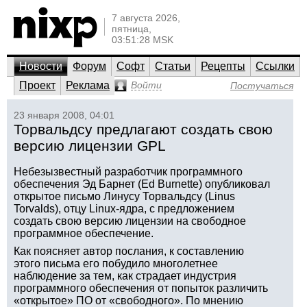
7 августа 2026,
пятница,
03:51:28 MSK
Новости
Форум
Софт
Статьи
Рецепты
Ссылки
Проект
Реклама
Войти
Постучаться
23 января 2008, 04:01
Торвальдсу предлагают создать свою
версию лицензии GPL
Небезызвестный разработчик программного
обеспечения Эд Барнет (Ed Burnette) опубликовал
открытое письмо Линусу Торвальдсу (Linus
Torvalds), отцу Linux-ядра, с предложением
создать свою версию лицензии на свободное
программное обеспечение.
Как поясняет автор послания, к составлению
этого письма его побудило многолетнее
наблюдение за тем, как страдает индустрия
программного обеспечения от попыток различить
«открытое» ПО от «свободного». По мнению