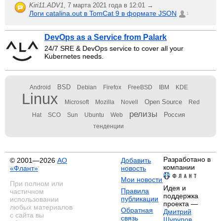
Kiri11.ADV1
,
7 марта 2021 года в 12:01 →
Логи catalina.out в TomCat 9 в формате JSON
1
DevOps as a Service from Palark
24/7 SRE & DevOps service to cover all your
Kubernetes needs.
BSD
Android
Debian
Firefox
FreeBSD
IBM
KDE
Linux
Open Source
Microsoft
Mozilla
Novell
Red
релизы
Россия
Hat
SCO
Sun
Ubuntu
Web
тенденции
Разработано в
© 2001—2026
АО
Добавить
компании
«Флант»
новость
Мои новости
При полном или
Идея и
Правила
частичном
поддержка
публикации
использовании
проекта —
любых материалов
Обратная
Дмитрий
с сайта вы
связь
Шурупов