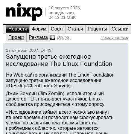
10 августа 2026,
понедельник,
04:19:21 MSK
Новости
Форум
Софт
Статьи
Рецепты
Ссылки
Проект
Реклама
Войти
Постучаться
17 октября 2007, 14:49
Запущено третье ежегодное
исследование The Linux Foundation
На Web-сайте организации The Linux Foundation
запущено третье ежегодное исследование
«Desktop/Client Linux Survey».
Джим Землин (Jim Zemlin), исполнительный
директор TLF, призывает участников Linux-
сообщества присоединиться к этому опросу:
«Исследование займет всего несколько минут
вашего времени и позволит нам сфокусировать
усилия по развитию платформы Linux на
проблемных областях, которые являются
наиболее важными для вас. Например, наши