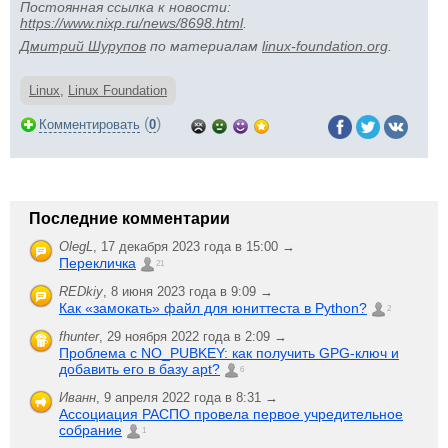
Постоянная ссылка к новости:
https://www.nixp.ru/news/8698.html
.
Дмитрий Шурупов
по материалам
linux-foundation.org
.
Linux
,
Linux Foundation
(
)
Комментировать
0
Последние комментарии
OlegL
,
17 декабря 2023 года в 15:00 →
Перекличка
21
REDkiy
,
8 июня 2023 года в 9:09 →
Как «замокать» файл для юниттеста в Python?
2
fhunter
,
29 ноября 2022 года в 2:09 →
Проблема с NO_PUBKEY: как получить GPG-ключ и
добавить его в базу apt?
6
Иванн
,
9 апреля 2022 года в 8:31 →
Ассоциация РАСПО провела первое учредительное
собрание
1