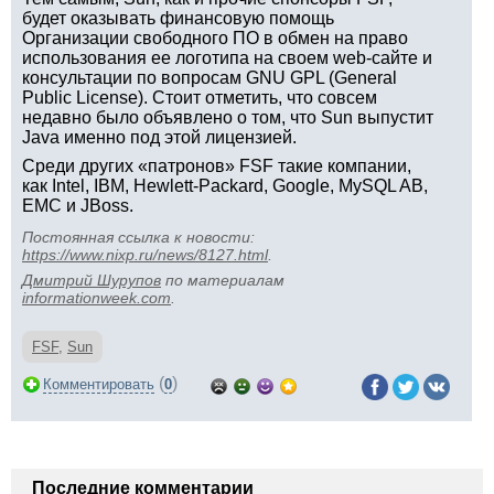
будет оказывать финансовую помощь
Организации свободного ПО в обмен на право
использования ее логотипа на своем web-сайте и
консультации по вопросам GNU GPL (General
Public License). Стоит отметить, что совсем
недавно было объявлено о том, что Sun выпустит
Java именно под этой лицензией.
Среди других «патронов» FSF такие компании,
как Intel, IBM, Hewlett-Packard, Google, MySQL AB,
EMC и JBoss.
Постоянная ссылка к новости:
https://www.nixp.ru/news/8127.html
.
Дмитрий Шурупов
по материалам
informationweek.com
.
FSF
,
Sun
(
)
Комментировать
0
Последние комментарии