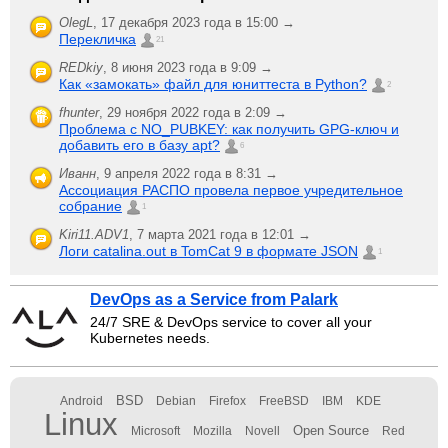
OlegL
,
17 декабря 2023 года в 15:00 →
Перекличка
21
REDkiy
,
8 июня 2023 года в 9:09 →
Как «замокать» файл для юниттеста в Python?
2
fhunter
,
29 ноября 2022 года в 2:09 →
Проблема с NO_PUBKEY: как получить GPG-ключ и
добавить его в базу apt?
6
Иванн
,
9 апреля 2022 года в 8:31 →
Ассоциация РАСПО провела первое учредительное
собрание
1
Kiri11.ADV1
,
7 марта 2021 года в 12:01 →
Логи catalina.out в TomCat 9 в формате JSON
1
DevOps as a Service from Palark
24/7 SRE & DevOps service to cover all your
Kubernetes needs.
BSD
Android
Debian
Firefox
FreeBSD
IBM
KDE
Linux
Open Source
Microsoft
Mozilla
Novell
Red