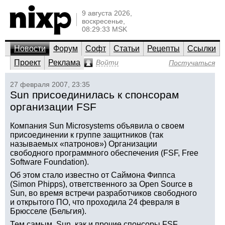
9 августа 2026,
воскресенье,
08:29:33 MSK
Новости
Форум
Софт
Статьи
Рецепты
Ссылки
Проект
Реклама
Войти
Постучаться
27 февраля 2007, 23:35
Sun присоединилась к спонсорам
организации FSF
Компания Sun Microsystems объявила о своем
присоединении к группе защитников (так
называемых «патронов») Организации
свободного программного обеспечения (FSF, Free
Software Foundation).
Об этом стало известно от Саймона Фиппса
(Simon Phipps), ответственного за Open Source в
Sun, во время встречи разработчиков свободного
и открытого ПО, что проходила 24 февраля в
Брюсселе (Бельгия).
Тем самым, Sun, как и прочие спонсоры FSF,