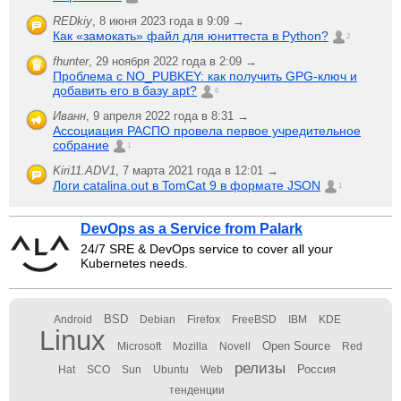
REDkiy
,
8 июня 2023 года в 9:09 →
Как «замокать» файл для юниттеста в Python?
2
fhunter
,
29 ноября 2022 года в 2:09 →
Проблема с NO_PUBKEY: как получить GPG-ключ и
добавить его в базу apt?
6
Иванн
,
9 апреля 2022 года в 8:31 →
Ассоциация РАСПО провела первое учредительное
собрание
1
Kiri11.ADV1
,
7 марта 2021 года в 12:01 →
Логи catalina.out в TomCat 9 в формате JSON
1
DevOps as a Service from Palark
24/7 SRE & DevOps service to cover all your
Kubernetes needs.
BSD
Android
Debian
Firefox
FreeBSD
IBM
KDE
Linux
Open Source
Microsoft
Mozilla
Novell
Red
релизы
Россия
Hat
SCO
Sun
Ubuntu
Web
тенденции