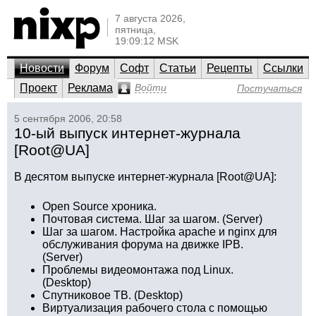
7 августа 2026,
пятница,
19:09:12 MSK
Новости
Форум
Софт
Статьи
Рецепты
Ссылки
Проект
Реклама
Войти
Постучаться
5 сентября 2006, 20:58
10-ый выпуск интернет-журнала
[Root@UA]
В десятом выпуске интернет-журнала [Root@UA]:
Open Source хроника.
Почтовая система. Шаг за шагом. (Server)
Шаг за шагом. Настройка apache и nginx для
обслуживания форума на движке IPB.
(Server)
Проблемы видеомонтажа под Linux.
(Desktop)
Спутниковое ТВ. (Desktop)
Виртуализация рабочего стола с помощью