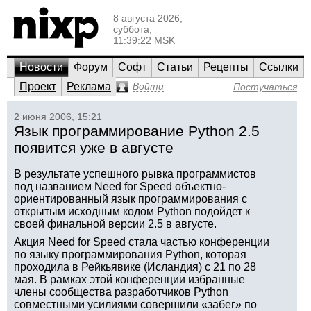
8 августа 2026,
суббота,
11:39:22 MSK
Новости
Форум
Софт
Статьи
Рецепты
Ссылки
Проект
Реклама
Войти
Постучаться
2 июня 2006, 15:21
Язык программирование Python 2.5
появится уже в августе
В результате успешного рывка программистов
под названием Need for Speed объектно-
ориентированный язык программирования с
открытым исходным кодом Python подойдет к
своей финальной версии 2.5 в августе.
Акция Need for Speed стала частью конференции
по языку программирования Python, которая
проходила в Рейкьявике (Исландия) с 21 по 28
мая. В рамках этой конференции избранные
члены сообщества разработчиков Python
совместными усилиями совершили «забег» по