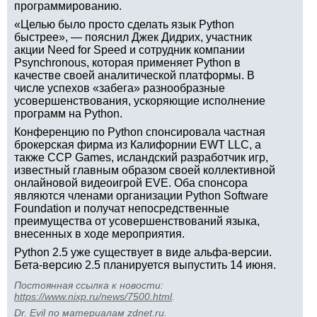
программированию.
«Целью было просто сделать язык Python
быстрее», — пояснил Джек Дидрих, участник
акции Need for Speed и сотрудник компании
Psynchronous, которая применяет Python в
качестве своей аналитической платформы. В
числе успехов «забега» разнообразные
усовершенствования, ускоряющие исполнение
программ на Python.
Конференцию по Python спонсировала частная
брокерская фирма из Калифорнии EWT LLC, а
также CCP Games, исландский разработчик игр,
известный главным образом своей коллективной
онлайновой видеоигрой EVE. Оба спонсора
являются членами организации Python Software
Foundation и получат непосредственные
преимущества от усовершенствований языка,
внесенных в ходе мероприятия.
Python 2.5 уже существует в виде альфа-версии.
Бета-версию 2.5 планируется выпустить 14 июня.
Постоянная ссылка к новости:
https://www.nixp.ru/news/7500.html
.
Dr. Evil
по материалам
zdnet.ru
.