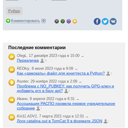
Python
(
)
Комментировать
0
Последние комментарии
OlegL
,
17 декабря 2023 года в 15:00 →
Перекличка
21
REDkiy
,
8 июня 2023 года в 9:09 →
Как «замокать» файл для юниттеста в Python?
2
fhunter
,
29 ноября 2022 года в 2:09 →
Проблема с NO_PUBKEY: как получить GPG-ключ и
добавить его в базу apt?
6
Иванн
,
9 апреля 2022 года в 8:31 →
Ассоциация РАСПО провела первое учредительное
собрание
1
Kiri11.ADV1
,
7 марта 2021 года в 12:01 →
Логи catalina.out в TomCat 9 в формате JSON
1