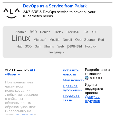
DevOps as a Service from Palark
24/7 SRE & DevOps service to cover all your
Kubernetes needs.
BSD
Android
Debian
Firefox
FreeBSD
IBM
KDE
Linux
Open Source
Microsoft
Mozilla
Novell
Red
релизы
Россия
Hat
SCO
Sun
Ubuntu
Web
тенденции
Разработано в
© 2001—2026
АО
Добавить
компании
«Флант»
новость
Мои новости
При полном или
Идея и
Правила
частичном
поддержка
публикации
использовании
проекта —
любых материалов
Обратная
Дмитрий
с сайта вы
связь
Шурупов
обязаны явным
образом указывать
гиперссылку на